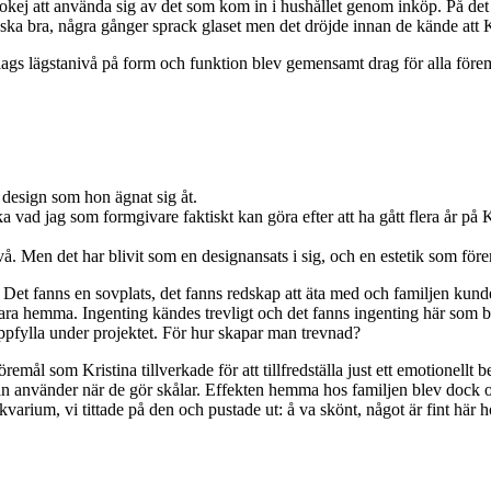
 okej att använda sig av det som kom in i hushållet genom inköp. På det 
ska bra, några gånger sprack glaset men det dröjde innan de kände att Kr
 slags lägstanivå på form och funktion blev gemensamt drag för alla för
l design som hon ägnat sig åt.
dersöka vad jag som formgivare faktiskt kan göra efter att ha gått flera å
vå. Men det har blivit som en designansats i sig, och en estetik som före
 Det fanns en sovplats, det fanns redskap att äta med och familjen ku
t vara hemma. Ingenting kändes trevligt och det fanns ingenting här som b
 uppfylla under projektet. För hur skapar man trevnad?
remål som Kristina tillverkade för att tillfredställa just ett emotionel
an använder när de gör skålar. Effekten hemma hos familjen blev dock 
arium, vi tittade på den och pustade ut: å va skönt, något är fint här ho