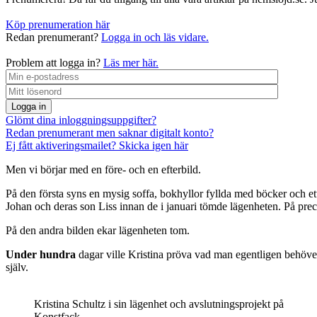
Köp prenumeration här
Redan prenumerant?
Logga in och läs vidare.
Problem att logga in?
Läs mer här.
Logga in
Glömt dina inloggningsuppgifter?
Redan prenumerant men saknar digitalt konto?
Ej fått aktiveringsmailet? Skicka igen här
Men vi börjar med en före- och en efterbild.
På den första syns en mysig soffa, bokhyllor fyllda med böcker och ett
Johan och deras son Liss innan de i januari tömde lägenheten. På precis
På den andra bilden ekar lägenheten tom.
Under hundra
dagar ville Kristina pröva vad man egentligen behöver
själv.
Kristina Schultz i sin lägenhet och avslutningsprojekt på
Konstfack.