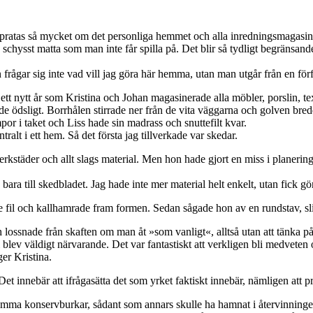
pratas så mycket om det personliga hemmet och alla inredningsmagasin prå
schysst matta som man inte får spilla på. Det blir så tydligt begränsand
ågar sig inte vad vill jag göra här hemma, utan man utgår från en förf
ett nytt år som Kristina och Johan magasinerade alla möbler, porslin, te
dsligt. Borrhålen stirrade ner från de vita väggarna och golven bredde 
or i taket och Liss hade sin madrass och snuttefilt kvar.
ralt i ett hem. Så det första jag tillverkade var skedar.
erkstäder och allt slags material. Men hon hade gjort en miss i planerin
bara till skedbladet. Jag hade inte mer material helt enkelt, utan fick gör
re fil och kallhamrade fram formen. Sedan sågade hon av en rundstav, sl
lossnade från skaften om man åt »som vanligt«, alltså utan att tänka på
vi blev väldigt närvarande. Det var fantastiskt att verkligen bli medvete
ger Kristina.
Det innebär att ifrågasätta det som yrket faktiskt innebär, nämligen att 
tomma konservburkar, sådant som annars skulle ha hamnat i återvinningen