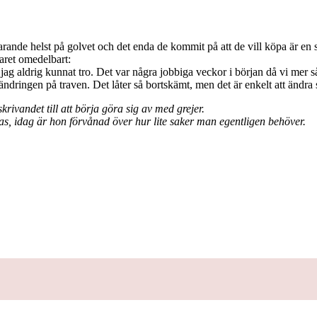
arande helst på golvet och det enda de kommit på att de vill köpa är en s
aret omedelbart:
ade jag aldrig kunnat tro. Det var några jobbiga veckor i början då vi mer 
ändringen på traven. Det låter så bortskämt, men det är enkelt att ändra 
rivandet till att börja göra sig av med grejer.
as, idag är hon förvånad över hur lite saker man egentligen behöver.