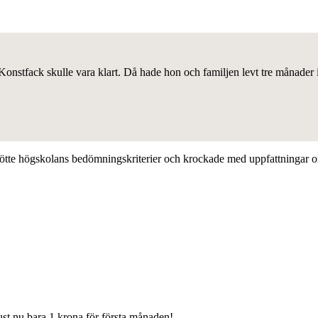
Konstfack skulle vara klart. Då hade hon och familjen levt tre månader
mötte högskolans bedömningskriterier och krockade med uppfattningar 
Just nu bara 1 krona för första månaden!