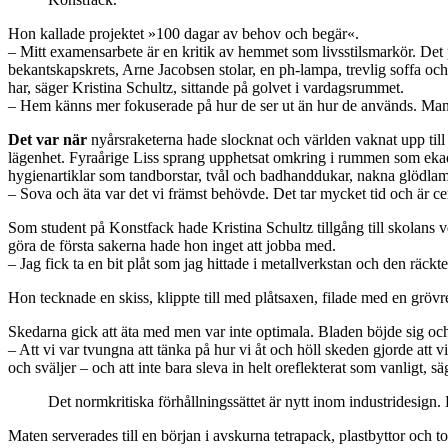
Hon kallade projektet »100 dagar av behov och begär«.
– Mitt examensarbete är en kritik av hemmet som livsstilsmarkör. Det 
bekantskapskrets, Arne Jacobsen stolar, en ph-lampa, trevlig soffa och 
har, säger Kristina Schultz, sittande på golvet i vardagsrummet.
– Hem känns mer fokuserade på hur de ser ut än hur de används. Man fr
Det var när
nyårsraketerna hade slocknat och världen vaknat upp till 
lägenhet. Fyraårige Liss sprang upphetsat omkring i rummen som ekade ö
hygienartiklar som tandborstar, tvål och badhanddukar, nakna glödlamp
– Sova och äta var det vi främst behövde. Det tar mycket tid och är cent
Som student på Konstfack hade Kristina Schultz tillgång till skolans v
göra de första sakerna hade hon inget att jobba med.
– Jag fick ta en bit plåt som jag hittade i metallverkstan och den räckte 
Hon tecknade en skiss, klippte till med plåtsaxen, filade med en gröv
Skedarna gick att äta med men var inte optimala. Bladen böjde sig och 
– Att vi var tvungna att tänka på hur vi åt och höll skeden gjorde att 
och sväljer – och att inte bara sleva in helt oreflekterat som vanligt, sä
Det normkritiska förhållningssättet är nytt inom industridesign. 
Maten serverades till en början i avskurna tetrapack, plastbyttor och 