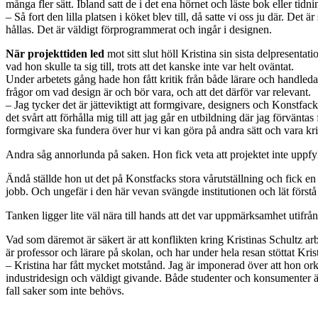
många fler sätt. Ibland satt de i det ena hörnet och läste bok eller tidn
– Så fort den lilla platsen i köket blev till, då satte vi oss ju där. 
hållas. Det är väldigt förprogrammerat och ingår i designen.
När projekttiden led
mot sitt slut höll Kristina sin sista delpresentat
vad hon skulle ta sig till, trots att det kanske inte var helt oväntat.
Under arbetets gång hade hon fått kritik från både lärare och handledar
frågor om vad design är och bör vara, och att det därför var relevant.
– Jag tycker det är jätteviktigt att formgivare, designers och Konstfa
det svårt att förhålla mig till att jag går en utbildning där jag förvän
formgivare ska fundera över hur vi kan göra på andra sätt och vara kritis
Andra såg annorlunda på saken. Hon fick veta att projektet inte uppfy
Ändå ställde hon ut det på Konstfacks stora vårutställning och fick 
jobb. Och ungefär i den här vevan svängde institutionen och lät först
Tanken ligger lite väl nära till hands att det var uppmärksamhet uti
Vad som däremot är säkert är att konflikten kring Kristinas Schultz ar
är professor och lärare på skolan, och har under hela resan stöttat Kris
– Kristina har fått mycket motstånd. Jag är imponerad över att hon orka
industridesign och väldigt givande. Både studenter och konsumenter är 
fall saker som inte behövs.