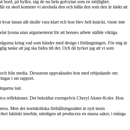
r, på bord, på hyllor, såg de nu hela golvytan som en möjlighet.
 vi får en sked kommer vi använda den och hålla den som den är tänkt att
r kvar innan allt skulle vara klart och hon blev helt knäckt, visste inte
lat lyssna utan argumenterat för att hennes arbete ställde viktiga
er frågorna kring vad som händer med design i förlängningen. För mig är
ig tanke att jag ska bidra till det. Och då tycker jag att vi som
onen och från media. Dessutom uppvaktades hon med erbjudande om
ngar i sin rapport.
ngarna isär.
uktiva reflektioner. Det bekräftar exempelvis Cheryl Akner-Koler. Hon
press. Men det normkritiska förhållningssättet är nytt inom
yrket faktiskt innebär, nämligen att producera en massa saker, i många