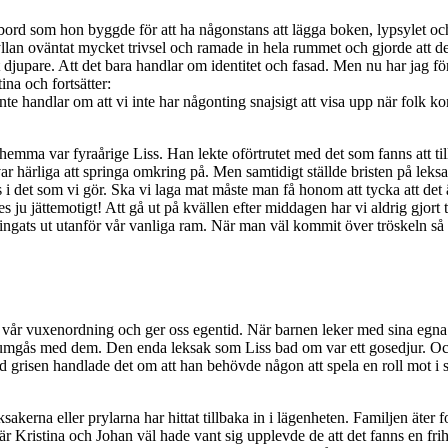
ord som hon byggde för att ha någonstans att lägga boken, lypsylet och 
a hyllan oväntat mycket trivsel och ramade in hela rummet och gjorde att d
 djupare. Att det bara handlar om identitet och fasad. Men nu har jag först
ina och fortsätter:
te handlar om att vi inte har någonting snajsigt att visa upp när folk kom
emma var fyraårige Liss. Han lekte oförtrutet med det som fanns att tillg
r härliga att springa omkring på. Men samtidigt ställde bristen på leks
s i det som vi gör. Ska vi laga mat måste man få honom att tycka att det ä
ju jättemotigt! Att gå ut på kvällen efter middagen har vi aldrig gjort 
ingats ut utanför vår vanliga ram. När man väl kommit över tröskeln så är 
 ha vår vuxenordning och ger oss egentid. När barnen leker med sina egna
tt umgås med dem. Den enda leksak som Liss bad om var ett gosedjur. Och
ed grisen handlade det om att han behövde någon att spela en roll mot i 
kerna eller prylarna har hittat tillbaka in i lägenheten. Familjen äter fo
r Kristina och Johan väl hade vant sig upplevde de att det fanns en frih