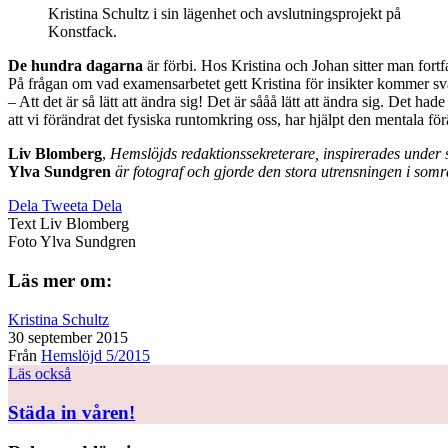
Kristina Schultz i sin lägenhet och avslutningsprojekt på
Konstfack.
De hundra dagarna
är förbi. Hos Kristina och Johan sitter man fortf
På frågan om vad examensarbetet gett Kristina för insikter kommer sv
– Att det är så lätt att ändra sig! Det är sååå lätt att ändra sig. Det h
att vi förändrat det fysiska runtomkring oss, har hjälpt den mentala för
Liv Blomberg
,
Hemslöjds redaktionssekreterare, inspirerades under sk
Ylva Sundgren
är fotograf och gjorde den stora utrensningen i somr
Dela
Tweeta
Dela
Text
Liv Blomberg
Foto
Ylva Sundgren
Läs mer om:
Kristina Schultz
30 september 2015
Från
Hemslöjd 5/2015
Läs också
Städa in våren!