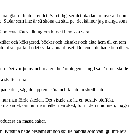
nglar ut bilden av det. Samtidigt ser det likadant ut överallt i min
e. Stolar som inte är så sköna att sitta på, det känner jag många som
abricerad föreställning om hur ett hem ska vara.
xtilier och köksgeråd, böcker och leksaker och åkte hem till en tom
ut sin parkett i det svala januariljuset. Det enda de hade behållit var
gen. Det var jullov och materialutlämningen stängd så när hon skulle
a skaften i trä.
ipade den, sågade upp en skåra och kilade in skedbladet.
 hur man förde skeden. Det visade sig ha en positiv bieffekt.
n om ätandet, om hur man håller i en sked, för in den i munnen, tuggar
producera en massa saker.
. Kristina hade bestämt att hon skulle handla som vanligt, inte leta