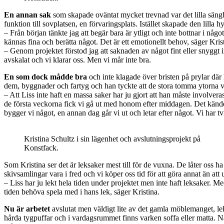
En annan sak
som skapade oväntat mycket trevnad var det lilla sängb
funktion till sovplatsen, en förvaringsplats. Istället skapade den lill
– Från början tänkte jag att begär bara är ytligt och inte bottnar i något
kännas fina och berätta något. Det är ett emotionellt behov, säger Krist
– Genom projektet förstod jag att saknaden av något fint eller snyggt in
avskalat och vi klarar oss. Men vi mår inte bra.
En som dock mådde bra
och inte klagade över bristen på prylar där h
dem, byggnader och fartyg och han tyckte att de stora tomma ytorna va
– Att Liss inte haft en massa saker har ju gjort att han måste involvera
de första veckorna fick vi gå ut med honom efter middagen. Det kändes 
bygger vi något, en annan dag går vi ut och letar efter något. Vi har tv
Kristina Schultz i sin lägenhet och avslutningsprojekt på
Konstfack.
Som Kristina ser det är leksaker mest till för de vuxna. De låter oss
skivsamlingar vara i fred och vi köper oss tid för att göra annat än a
– Liss har ju lekt hela tiden under projektet men inte haft leksaker. M
tiden behöva spela med i hans lek, säger Kristina.
Nu är arbetet
avslutat men väldigt lite av det gamla möblemanget, leksa
hårda tygpuffar och i vardagsrummet finns varken soffa eller matta. Nä