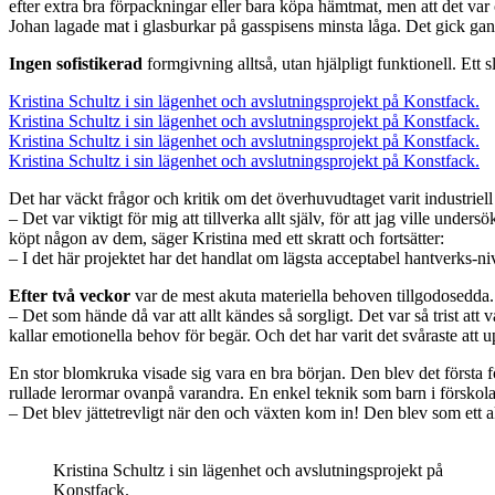
efter extra bra förpackningar eller bara köpa hämtmat, men att det var
Johan lagade mat i glasburkar på gasspisens minsta låga. Det gick gan
Ingen sofistikerad
formgivning alltså, utan hjälpligt funktionell. Ett
Kristina Schultz i sin lägenhet och avslutningsprojekt på Konstfack.
Kristina Schultz i sin lägenhet och avslutningsprojekt på Konstfack.
Kristina Schultz i sin lägenhet och avslutningsprojekt på Konstfack.
Kristina Schultz i sin lägenhet och avslutningsprojekt på Konstfack.
Det har väckt frågor och kritik om det överhuvudtaget varit industriel
– Det var viktigt för mig att tillverka allt själv, för att jag ville un
köpt någon av dem, säger Kristina med ett skratt och fortsätter:
– I det här projektet har det handlat om lägsta acceptabel hantverks-ni
Efter två veckor
var de mest akuta materiella behoven tillgodosedda.
– Det som hände då var att allt kändes så sorgligt. Det var så trist at
kallar emotionella behov för begär. Och det har varit det svåraste att
En stor blomkruka visade sig vara en bra början. Den blev det första fö
rullade lerormar ovanpå varandra. En enkel teknik som barn i förskol
– Det blev jättetrevligt när den och växten kom in! Den blev som ett akv
Kristina Schultz i sin lägenhet och avslutningsprojekt på
Konstfack.