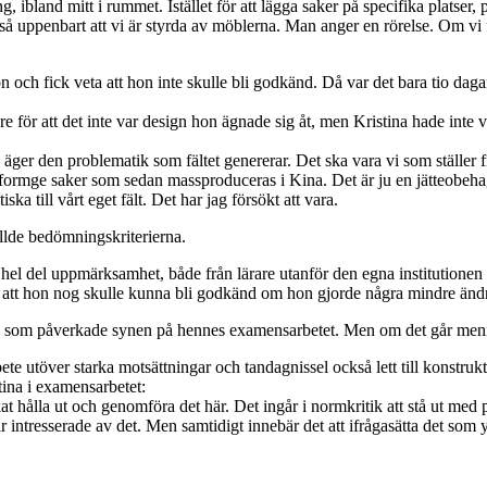
ing, ibland mitt i rummet. Istället för att lägga saker på specifika platse
Det är så uppenbart att vi är styrda av möblerna. Man anger en rörelse. Om
ion och fick veta att hon inte skulle bli godkänd. Då var det bara tio daga
e för att det inte var design hon ägnade sig åt, men Kristina hade inte ve
ck äger den problematik som fältet genererar. Det ska vara vi som ställ
tas formge saker som sedan massproduceras i Kina. Det är ju en jätteobehagl
ka till vårt eget fält. Det har jag försökt att vara.
llde bedömningskriterierna.
en hel del uppmärksamhet, både från lärare utanför den egna instituti
å att hon nog skulle kunna bli godkänd om hon gjorde några mindre ändri
från som påverkade synen på hennes examensarbetet. Men om det går meni
bete utöver starka motsättningar och tandagnissel också lett till konstr
tina i examensarbetet:
t hålla ut och genomföra det här. Det ingår i normkritik att stå ut med 
intresserade av det. Men samtidigt innebär det att ifrågasätta det som 