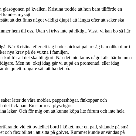
glasögonen på kvällen. Kristina trodde att hon bara tillförde en
et kändes mysigt.
ått att det finns något väldigt djupt i att längta efter att saker ska
mer hem till oss. Utan vi trivs inte på riktigt. Visst, vi kan bo så här
å. När Kristina efter ett tag hade snickrat pallar såg han olika djur i
aker nya krav på de vuxna i familjen.
r kul för att det ska bli gjort. När det inte fanns något alls här hemma
tidigare. Men nu, okej idag går vi ut på en promenad, eller idag
det ju ett roligare sätt att ha det på.
 saker låter de våra möbler, pappershögar, finkoppar och
 det fick han. En stor rosa plyschgris.
sina lekar. Och för mig om att kunna köpa lite frirum och inte hela
rtfarande vid ett pyttelitet bord i köket, mer en pall, sittande på små
et och flexibilitet i att sitta på golvet. Rummet kunde användas på