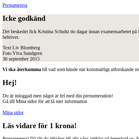
Prenumerera
Icke godkänd
Det beskedet fick Kristina Schultz tio dagar innan examensarbetet på 
behöver.
Text
Liv Blomberg
Foto
Ylva Sundgren
30 september 2015
Vi ska återkomma
till vad som hände när konstnärligt utforskande 
Hej!
Du är inloggad men något är fel med din prenumeration!
Gå till Mina sidor för att få mer information
Mina sidor
Läs vidare för 1 krona!
Prenumerera! Då får du tillgång till alla våra artiklar på hemslojd.se. 