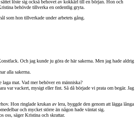
sättet löste sig också behovet av kokkärl till en början. Hon och
istina behövde tillverka en ordentlig gryta.
emål som hon tillverkade under arbetets gång.
r på Konstfack. Och jag kunde ju göra de här sakerna. Men jag hade aldrig
nar alla sakerna.
nde laga mat. Vad mer behöver en människa?
ara var vackert, mysigt eller fint. Så då började vi prata om begär. Jag
lt behov. Hon ringlade krukan av lera, byggde den genom att lägga långa
omedelbar och mycket större än någon hade väntat sig.
s oss, säger Kristina och skrattar.