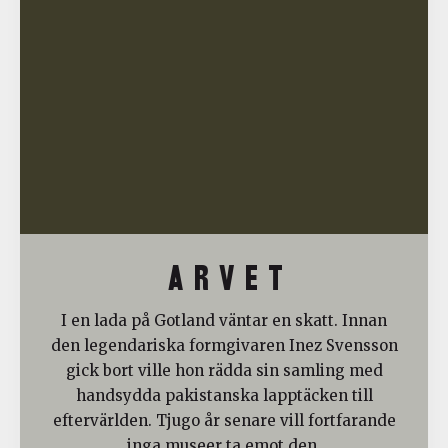
A R V E T
I en lada på Gotland väntar en skatt. Innan
den legendariska formgivaren Inez Svensson
gick bort ville hon rädda sin samling med
handsydda pakistanska lapptäcken till
eftervärlden. Tjugo år senare vill fortfarande
inga museer ta emot den.