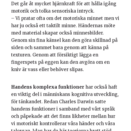
Det går åt mycket hjärnkraft för att hålla igång
motorik och tolka sensoriska intryck.
– Vi pratar ofta om det motoriska minnet men vi
har ju också ett taktilt minne. Händernas möte
med material skapar också minnesbilder.
Genom sin fina känsel kan den göra skillnad på
siden och sammet bara genom att känna på
texturen. Genom att försiktigt lägga en
fingerspets på eggen kan den avgöra om en
kniv är vass eller behöver slipas.
Handens komplexa funktioner
har också haft
en viktig del i människans kognitiva utveckling,
för tänkandet. Redan Charles Darwin satte
handens funktioner i samband med vårt språk
och påpekade att det finns likheter mellan hur
vi motoriskt kontrollerar våra händer och våra
talorgan. Idag har de här teorierna brett stöd