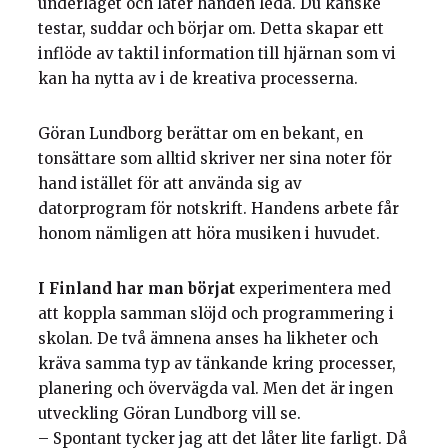
underlaget och låter handen leda. Du kanske
testar, suddar och börjar om. Detta skapar ett
inflöde av taktil information till hjärnan som vi
kan ha nytta av i de kreativa processerna.
Göran Lundborg berättar om en bekant, en
tonsättare som alltid skriver ner sina noter för
hand istället för att använda sig av
datorprogram för notskrift. Handens arbete får
honom nämligen att höra musiken i huvudet.
I Finland har man börjat
experimentera med
att koppla samman slöjd och programmering i
skolan. De två ämnena anses ha likheter och
kräva samma typ av tänkande kring processer,
planering och övervägda val. Men det är ingen
utveckling Göran Lundborg vill se.
– Spontant tycker jag att det låter lite farligt. Då