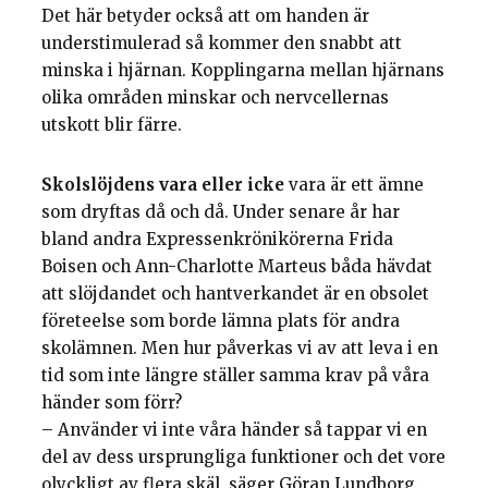
Det här betyder också att om handen är
understimulerad så kommer den snabbt att
minska i hjärnan. Kopplingarna mellan hjärnans
olika områden minskar och nervcellernas
utskott blir färre.
Skolslöjdens vara eller icke
vara är ett ämne
som dryftas då och då. Under senare år har
bland andra Expressenkrönikörerna Frida
Boisen och Ann-Charlotte Marteus båda hävdat
att slöjdandet och hantverkandet är en obsolet
företeelse som borde lämna plats för andra
skolämnen. Men hur påverkas vi av att leva i en
tid som inte längre ställer samma krav på våra
händer som förr?
– Använder vi inte våra händer så tappar vi en
del av dess ursprungliga funktioner och det vore
olyckligt av flera skäl, säger Göran Lundborg.