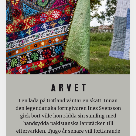
A R V E T
I en lada på Gotland väntar en skatt. Innan
den legendariska formgivaren Inez Svensson
gick bort ville hon rädda sin samling med
handsydda pakistanska lapptäcken till
eftervärlden. Tjugo år senare vill fortfarande