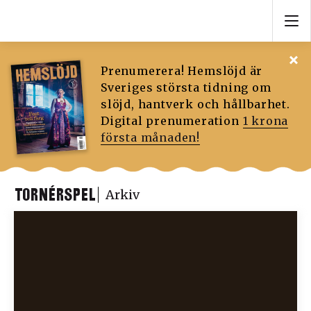
Prenumerera! Hemslöjd är
Sveriges största tidning om
slöjd, hantverk och hållbarhet.
Digital prenumeration
1 krona
första månaden!
TORNÉRSPEL
Arkiv