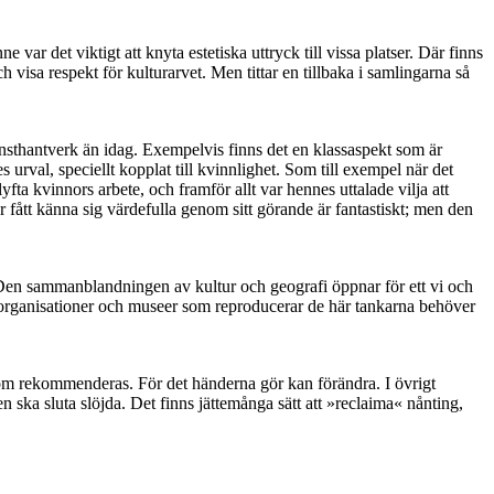
r det viktigt att knyta estetiska uttryck till vissa platser. Där finns
 visa respekt för kulturarvet. Men tittar en tillbaka i samlingarna så
onsthantverk än idag. Exempelvis finns det en klassaspekt som är
 urval, speciellt kopplat till kvinnlighet. Som till exempel när det
fta kvinnors arbete, och framför allt var hennes uttalade vilja att
 fått känna sig värdefulla genom sitt görande är fantastiskt; men den
pel. Den sammanblandningen av kultur och geografi öppnar för ett vi och
r, organisationer och museer som reproducerar de här tankarna behöver
som rekommenderas. För det händerna gör kan förändra. I övrigt
en ska sluta slöjda. Det finns jättemånga sätt att »reclaima« nånting,