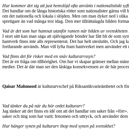
Hur kommer det sig att just hemslöjd ofta använts i nationalistiskt syf
Det handlar om de långa historiska rötter som nationalister gärna vill be
om det nationella och lokala i slöjden. Men om man dyker ned i olika
spretigare än vad många tror idag. Den mer tillrättalagda bilden forma
Vad är det som har hamnat utanför ramen när bilden av svenskheten
I stort sätt kan man säga att självägande bönder har fått bli de som sy
hantverk finns inte alls representerat. Det har helt uteslutits. Och ja
fortfarande används. Man vill lyfta fram hantverket men använder ett
Vad finns det för risker med en snäv kulturarvssyn?
Det är en fråga om tillhörighet. Om hur vi skapar gränser mellan männi
medier. Det är där man ser den läskiga konsekvensen av de här process
Q
aisar Mahmood
är kulturarvschef på Riksantikvarieämbetet och för
Vad tänker du på när du hör ordet kulturarv?
Jag tänker att det finns en idé om att det handlar om saker från »förr
saker och ting som har varit; fenomen och uttryck, och använder dem 
Hur hänger synen på kulturarv ihop med synen på svenskhet?