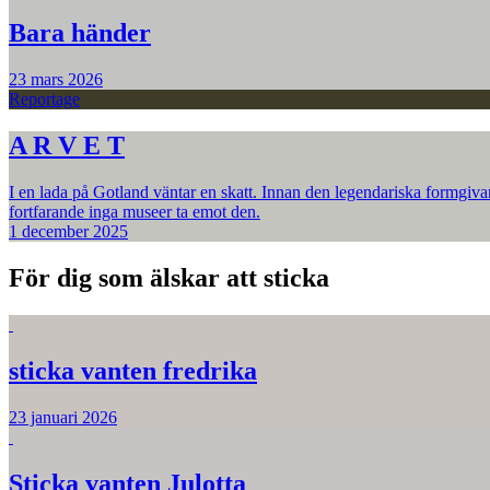
Bara händer
23 mars 2026
Reportage
A R V E T
I en lada på Gotland väntar en skatt. Innan den legendariska formgiva
fortfarande inga museer ta emot den.
1 december 2025
För dig som älskar att sticka
sticka vanten fredrika
23 januari 2026
Sticka vanten Julotta