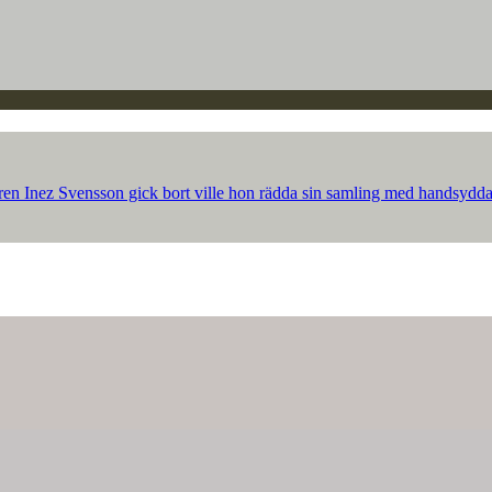
ren Inez Svensson gick bort ville hon rädda sin samling med handsydda p