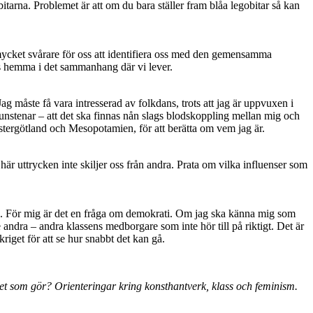
itarna. Problemet är att om du bara ställer fram blåa legobitar så kan
 mycket svårare för oss att identifiera oss med den gemensamma
ss hemma i det sammanhang där vi lever.
Jag måste få vara intresserad av folkdans, trots att jag är uppvuxen i
runstenar – att det ska finnas nån slags blodskoppling mellan mig och
ästergötland och Mesopotamien, för att berätta om vem jag är.
här uttrycken inte skiljer oss från andra. Prata om vilka influenser som
 den. För mig är det en fråga om demokrati. Om jag ska känna mig som
andra – andra klassens medborgare som inte hör till på riktigt. Det är
kriget för att se hur snabbt det kan gå.
t som gör? Orienteringar kring konsthantverk, klass och feminism.