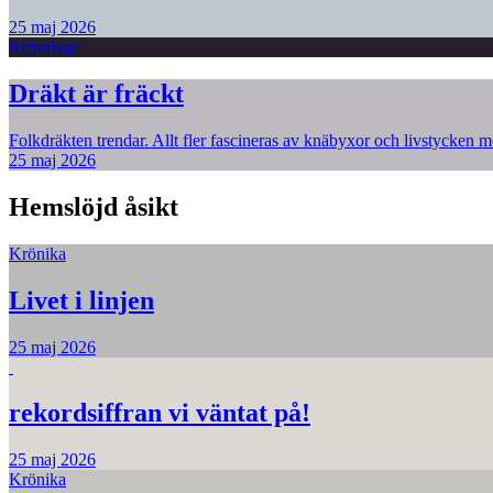
25 maj 2026
Reportage
Dräkt är fräckt
Folkdräkten trendar. Allt fler fascineras av knäbyxor och livstycken me
25 maj 2026
Hemslöjd åsikt
Krönika
Livet i linjen
25 maj 2026
rekordsiffran vi väntat på!
25 maj 2026
Krönika