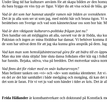
Under lång tid har kulturarv använts för att skapa bilden av den homog
du bara bygga en viss typ av figur. Väljer du att visa också de blåa, g
Vad är det som har hamnat utanför ramen när bilden av svenskheten
Det är ju alla som ser ut som jag, med mörkt hår och bruna ögon. Vi s
berättelsen om Sverige och vad som kännetecknar oss som bor här. Men
Vad är den viktigaste kulturarvs-politiska frågan just nu?
Den handlar om att möjliggöra att alla, oavsett var de är födda, ska kun
Pakistan och ingen av mina föräldrar har dansat. Vi behöver komma ifr
de som har utövat dem för att jag ska kunna göra anspråk på dem. Jag 
Vad kan man som hemslöjdsintresserad göra för att bidra till en öppn
Man ska inte sluta slöjda! Inte sluta dansa folkdans eller klä sig i fo
har funnits. Bejaka, utöva, visa på bredden. Det motverkar snäva nor
Vad finns det för risker med en snäv kulturarvssyn?
Man befäster tanken om »vi« och »de« som statiska identiteter. Att vi 
en del av det här samhället i både medgång och motgång, då kan det in
det som är faran. För vi vet ju vad som händer i tider av kris. Det är al
F
rida Hållander
är konsthantverkare och doktorand på Konstfack med