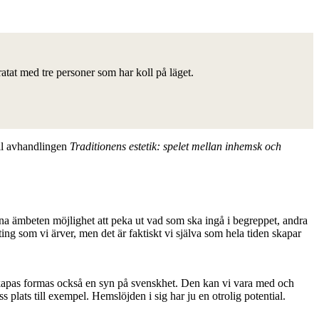
ratat med tre personer som har koll på läget.
ill avhandlingen
Traditionens estetik: spelet mellan inhemsk och
sina ämbeten möjlighet att peka ut vad som ska ingå i begreppet, andra
ing som vi ärver, men det är faktiskt vi själva som hela tiden skapar
 skapas formas också en syn på svenskhet. Den kan vi vara med och
s plats till exempel. Hemslöjden i sig har ju en otrolig potential.