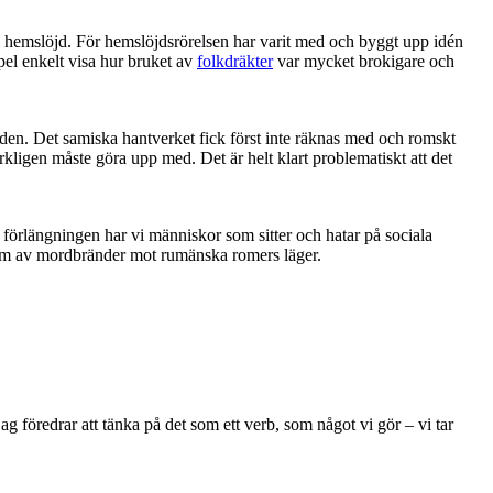
a till hemslöjd. För hemslöjdsrörelsen har varit med och byggt upp idén
el enkelt visa hur bruket av
folkdräkter
var mycket brokigare och
löjden. Det samiska hantverket fick först inte räknas med och romskt
erkligen måste göra upp med. Det är helt klart problematiskt att det
I förlängningen har vi människor som sitter och hatar på sociala
 form av mordbränder mot rumänska romers läger.
g föredrar att tänka på det som ett verb, som något vi gör – vi tar