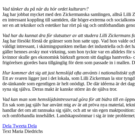
Vad tänker du på när du hör ordet kulturarv?
Jag har jobbat mycket med den Zickermanska samlingen, alltså Lilli Zick
en intressant koppling till samtiden, där höger-extrema och socialkonse
ser en att tekniker och estetiker har rört på sig och omförhandlats genom
Vad har du kunnat dra för slutsatser av att studera Lilli Zickermans 
Jag har försökt förstå de gränser som hon satte upp. Vad hon valde oc
väldigt intressant, i skärningspunkten mellan det industriella och det 
gäller hennes avsky mot virkning, som hon tyckte var en alldeles för sl
kvinnor skulle ges ekonomisk bärkraft genom sitt dagliga hantverks- oc
frigörelsen gjordes bara tillgänglig för dem som passade in i mallen. De
Hur kommer det sig att just hemslöjd ofta använts i nationalistiskt syf
Ett av svaren ligger just i det lokala, som Lilli Zickerman la stor tyn
de-tänkande som egentligen är helt onödigt. De där idéerna är det dags
syna sig själva. Deras makt är kanske större än de själva tror.
Vad kan man som hemslöjdsintresserad göra för att bidra till en öppn
En sak som jag själv har använt mig av är att pröva nya material, te
handlar det om att rannsaka sig själv, och att se sin egen maktposition:
och omförhandla innehållet. Landskapssömmar i sig är inte problemet, 
Dela
Tweeta
Dela
Text
Maria Diedrichs