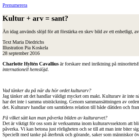
Prenumerera
Kultur + arv = sant?
Än idag används slöjd för att förstärka en skev bild av ett enhetligt, 
Text
Maria Diedrichs
Illustration
Pia Koskela
28 september 2016
C
harlotte Hyltén Cavallius
är forskare med inriktning på minoritetsf
internationell hemslöjd
.
Vad tänker du på när du hör ordet kulturarv?
Jag tänker att det handlar väldigt mycket om makt. Kulturarv är inte nå
har det inte i samma utsträckning. Genom sammansättningen av orden kult
det. Kulturarv handlar om samtidens relation till både dåtiden och fra
På vilket sätt kan man påverka bilden av kulturarvet?
Det är viktigt för oss som är verksamma inom kulturarvssektorn att b
påverka. Vi kan betona just rörligheten och se till att man inte biter si
Speciellt med tanke på återbruk och görande, saker som människor öve