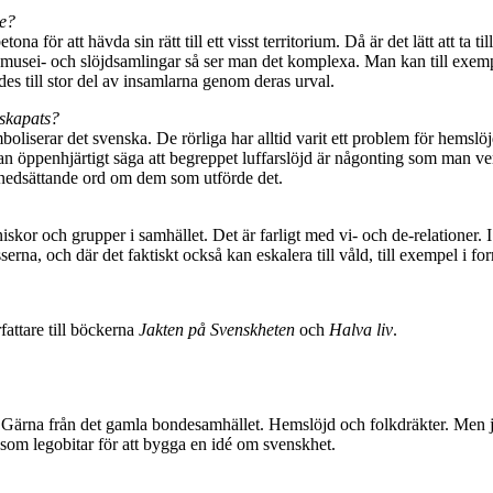
te?
tona för att hävda sin rätt till ett visst territorium. Då är det lätt att t
 musei- och slöjdsamlingar så ser man det komplexa. Man kan till exemp
des till stor del av insamlarna genom deras urval.
 skapats?
mboliserar det svenska. De rörliga har alltid varit ett problem för hems
g kan öppenhjärtigt säga att begreppet luffarslöjd är någonting som man v
 nedsättande ord om dem som utförde det.
skor och grupper i samhället. Det är farligt med vi- och de-relationer. 
erna, och där det faktiskt också kan eskalera till våld, till exempel i
fattare till böckerna
Jakten på Svenskheten
och
Halva liv
.
«. Gärna från det gamla bondesamhället. Hemslöjd och folkdräkter. Men ja
som legobitar för att bygga en idé om svenskhet.