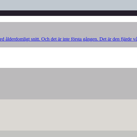
d ålderdomligt snitt. Och det är inte första gången. Det är den fjärde v