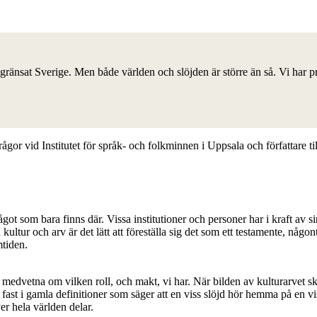
avgränsat Sverige. Men både världen och slöjden är större än så. Vi har p
rågor vid Institutet för språk- och folkminnen i Uppsala och författare t
got som bara finns där. Vissa institutioner och personer har i kraft av 
ur och arv är det lätt att föreställa sig det som ett testamente, någont
mtiden.
li medvetna om vilken roll, och makt, vi har. När bilden av kulturarvet
g fast i gamla definitioner som säger att en viss slöjd hör hemma på en vis
r hela världen delar.