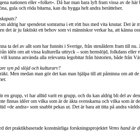
ena nationen eller »folket«. Då har man bara lyft fram vissa av de här b
röna, gula och röda bitarna, kan du bygga helt andra berättelser.
 skapats?
om aldrig har spenderat somrarna i ett rött hus med vita knutar. Det är
 det är ju faktiskt ett behov som vi människor verkar ha, att känna o
na ta del av allt som har funnits i Sverige, från stenåldern fram till nu. 
ån idén om att vissa kulturella uttryck – som hemslöjd, folkdans eller 
vill kunna använda alla relevanta legobitar från historien, både från V
are syn på slöjd och kulturarv?
lkdräkt. Men medan man gör det kan man hjälpa till att påminna om att de 
mer.
är en grupp, vi har alltid varit en grupp, och du kan aldrig bli del av
te finnas idéer om vilka som är de äkta svenskarna och vilka som är de 
ltid »de andra« som snabbt pekas ut. Det är bara att titta på andra världs
 det praktikbaserade konstnärliga forskningsprojektet
Vems hand är de