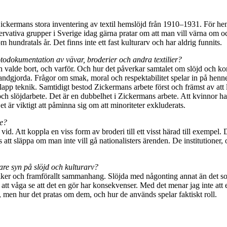
ermans stora inventering av textil hemslöjd från 1910–1931. För henne va
rvativa grupper i Sverige idag gärna pratar om att man vill värna om och
 hundratals år. Det finns inte ett fast kulturarv och har aldrig funnits.
fotodokumentation av vävar, broderier och andra textilier?
h valde bort, och varför. Och hur det påverkar samtalet om slöjd och k
handgjorda. Frågor om smak, moral och respektabilitet spelar in på hennes
app teknik. Samtidigt bestod Zickermans arbete först och främst av att ly
h slöjdarbete. Det är en dubbelhet i Zickermans arbete. Att kvinnor har
t är viktigt att påminna sig om att minoriteter exkluderats.
te?
gd vid. Att koppla en viss form av broderi till ett visst härad till exem
 att släppa om man inte vill gå nationalisters ärenden. De institutione
are syn på slöjd och kulturarv?
kniker och framförallt sammanhang. Slöjda med någonting annat än det 
 att våga se att det en gör har konsekvenser. Med det menar jag inte att 
men hur det pratas om dem, och hur de används spelar faktiskt roll.­