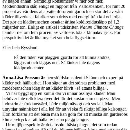
av någon annan. Samtidigt konsumerar vi mer och mer.
Modeindustrin står, enligt en rapport från Världsbanken, för runt 20
procent av världens alla vattenföroreningar och en stor del av våra
kläder tillverkas i fabriker som drivs med energi från kol och olja.
Det gör att klädbranschen orsakar årliga koldioxidutsläpp på 1,2
miljarder ton. Enligt en artikel i tidskriften
Nature Climate Change
handlar det om fem procent av världens totala klimatavtryck. För
perspektiv: det är lika mycket som hela flygsektorn.
Eller hela Ryssland.
På den tiden var plaggen gjorda för att kunna ändras,
läggas ut och läggas ned. Så tänker inte dagens
klädproducenter.
Anna-Lisa Persson är
hemslöjdskonsulent i Skåne och expert på
kläder och hållbarhet. Hon säger att det största problemet med
modebranschen idag är att kläder blivit »så attans billiga«.
– Vi har byggt upp en kultur där vi unnar oss nya kläder. Man
behöver inte reflektera över det för det kostar som en pizza. Men
industrin är fruktansvärd, både miljömässigt och socialt. Man
utnyttjar människor i alla led för att vi ska få riktigt billiga kalsonger.
Hon förklarar att det bästa man kan göra för att minska sin garderobs
klimatavtryck är att hålla liv i sina plagg längre.
– Ur miljöperspektiv är det absolut bästa plagget det som redan
hänger i garderoben. Så vill du bli mer hållbar, börja med att titta där.