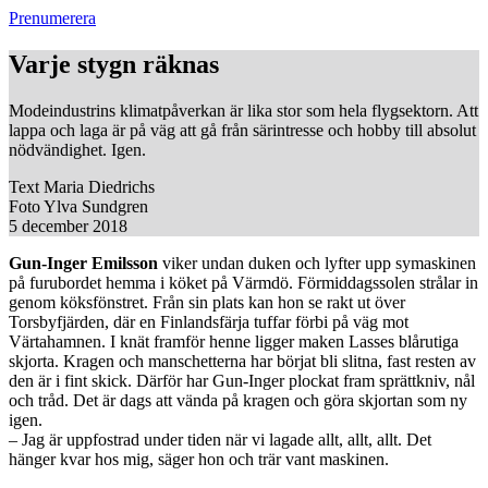
Prenumerera
Varje stygn räknas
Modeindustrins klimatpåverkan är lika stor som hela flygsektorn. Att
lappa och laga är på väg att gå från särintresse och hobby till absolut
nödvändighet. Igen.
Text
Maria Diedrichs
Foto
Ylva Sundgren
5 december 2018
Gun-Inger Emilsson
viker undan duken och lyfter upp symaskinen
på furubordet hemma i köket på Värmdö. Förmiddagssolen strålar in
genom köksfönstret. Från sin plats kan hon se rakt ut över
Torsbyfjärden, där en Finlandsfärja tuffar förbi på väg mot
Värtahamnen. I knät framför henne ligger maken Lasses blårutiga
skjorta. Kragen och manschetterna har börjat bli slitna, fast resten av
den är i fint skick. Därför har Gun-Inger plockat fram sprättkniv, nål
och tråd. Det är dags att vända på kragen och göra skjortan som ny
igen.
– Jag är uppfostrad under tiden när vi lagade allt, allt, allt. Det
hänger kvar hos mig, säger hon och trär vant maskinen.