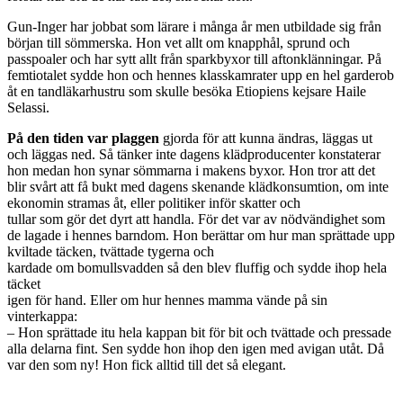
Gun-Inger har jobbat som lärare i många år men utbildade sig från
början till sömmerska. Hon vet allt om knapphål, sprund och
passpoaler och har sytt allt från sparkbyxor till aftonklänningar. På
femtiotalet sydde hon och hennes klasskamrater upp en hel garderob
åt en tandläkarhustru som skulle besöka Etiopiens kejsare Haile
Selassi.
På den tiden var plaggen
gjorda för att kunna ändras, läggas ut
och läggas ned. Så tänker inte dagens klädproducenter konstaterar
hon medan hon synar sömmarna i makens byxor. Hon tror att det
blir svårt att få bukt med dagens skenande klädkonsumtion, om inte
ekonomin stramas åt, eller politiker inför skatter och
tullar som gör det dyrt att handla. För det var av nödvändighet som
de lagade i hennes barndom. Hon berättar om hur man sprättade upp
kviltade täcken, tvättade tygerna och
kardade om bomullsvadden så den blev fluffig och sydde ihop hela
täcket
igen för hand. Eller om hur hennes mamma vände på sin
vinterkappa:
– Hon sprättade itu hela kappan bit för bit och tvättade och pressade
alla delarna fint. Sen sydde hon ihop den igen med avigan utåt. Då
var den som ny! Hon fick alltid till det så elegant.