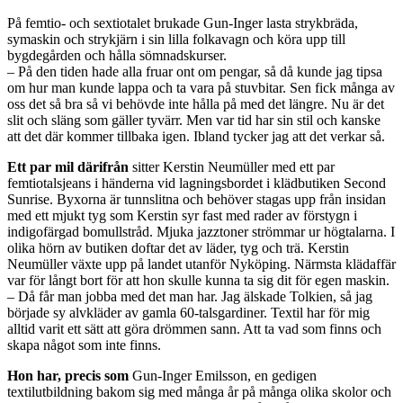
På femtio- och sextiotalet brukade Gun-Inger lasta strykbräda,
symaskin och strykjärn i sin lilla folkavagn och köra upp till
bygdegården och hålla sömnadskurser.
– På den tiden hade alla fruar ont om pengar, så då kunde jag tipsa
om hur man kunde lappa och ta vara på stuvbitar. Sen fick många av
oss det så bra så vi behövde inte hålla på med det längre. Nu är det
slit och släng som gäller tyvärr. Men var tid har sin stil och kanske
att det där kommer tillbaka igen. Ibland tycker jag att det verkar så.
Ett par mil därifrån
sitter Kerstin Neumüller med ett par
femtiotalsjeans i händerna vid lagningsbordet i klädbutiken Second
Sunrise. Byxorna är tunnslitna och behöver stagas upp från insidan
med ett mjukt tyg som Kerstin syr fast med rader av förstygn i
indigofärgad bomullstråd. Mjuka jazztoner strömmar ur högtalarna. I
olika hörn av butiken doftar det av läder, tyg och trä. Kerstin
Neumüller växte upp på landet utanför Nyköping. Närmsta klädaffär
var för långt bort för att hon skulle kunna ta sig dit för egen maskin.
– Då får man jobba med det man har. Jag älskade Tolkien, så jag
började sy alvkläder av gamla 60-talsgardiner. Textil har för mig
alltid varit ett sätt att göra drömmen sann. Att ta vad som finns och
skapa något som inte finns.
Hon har, precis som
Gun-Inger Emilsson, en gedigen
textilutbildning bakom sig med många år på många olika skolor och