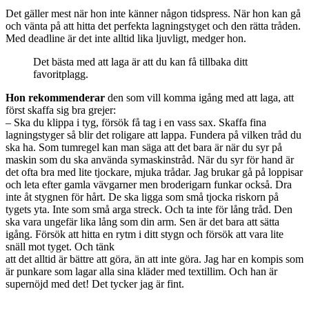
Det gäller mest när hon inte känner någon tidspress. När hon kan gå
och vänta på att hitta det perfekta lagningstyget och den rätta tråden.
Med deadline är det inte alltid lika ljuvligt, medger hon.
Det bästa med att laga är att du kan få tillbaka ditt
favoritplagg.
Hon rekommenderar
den som vill komma igång med att laga, att
först skaffa sig bra grejer:
– Ska du klippa i tyg, försök få tag i en vass sax. Skaffa fina
lagningstyger så blir det roligare att lappa. Fundera på vilken tråd du
ska ha. Som tumregel kan man säga att det bara är när du syr på
maskin som du ska använda symaskinstråd. När du syr för hand är
det ofta bra med lite tjockare, mjuka trådar. Jag brukar gå på loppisar
och leta efter gamla vävgarner men broderigarn funkar också. Dra
inte åt stygnen för hårt. De ska ligga som små tjocka riskorn på
tygets yta. Inte som små arga streck. Och ta inte för lång tråd. Den
ska vara ungefär lika lång som din arm. Sen är det bara att sätta
igång. Försök att hitta en rytm i ditt stygn och försök att vara lite
snäll mot tyget. Och tänk
att det alltid är bättre att göra, än att inte göra. Jag har en kompis som
är punkare som lagar alla sina kläder med textillim. Och han är
supernöjd med det! Det tycker jag är fint.