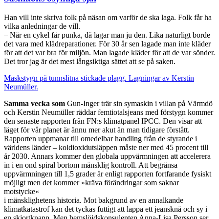
Han vill inte skriva folk på näsan om varför de ska laga. Folk får ha
vilka anledningar de vill.
– När en cykel får punka, då lagar man ju den. Lika naturligt borde
det vara med klädreparationer. För 30 år sen lagade man inte kläder
för att det var bra för miljön. Man lagade kläder för att de var sönder.
Det tror jag är det mest långsiktiga sättet att se på saken.
Maskstygn på tunnslitna stickade plagg. Lagningar av Kerstin
Neumüller.
Samma vecka som
Gun-Inger trär sin symaskin i villan på Värmdö
och Kerstin Neumüller räddar femtiotalsjeans med förstygn kommer
den senaste rapporten från FN:s klimatpanel IPCC. Den visar att
läget för vår planet är ännu mer akut än man tidigare förstått.
Rapporten uppmanar till omedelbar handling från de styrande i
världens länder – koldioxidutsläppen måste ner med 45 procent till
år 2030. Annars kommer den globala uppvärmningen att accelerera
in i en ond spiral bortom mänsklig kontroll. Att begränsa
uppvärmningen till 1,5 grader är enligt rapporten fortfarande fysiskt
möjligt men det kommer »kräva förändringar som saknar
motstycke«
i mänsklighetens historia. Mot bakgrund av en annalkande
klimatkatastrof kan det tyckas futtigt att lappa ett jeansknä och sy i
en skjortknapp. Men hemslöjdskonsulenten Anna-Lisa Persson ser