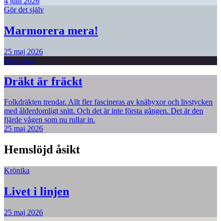
4 juni 2026
Gör det själv
Marmorera mera!
25 maj 2026
Reportage
Dräkt är fräckt
Folkdräkten trendar. Allt fler fascineras av knäbyxor och livstycken
med ålderdomligt snitt. Och det är inte första gången. Det är den
fjärde vågen som nu rullar in.
25 maj 2026
Hemslöjd åsikt
Krönika
Livet i linjen
25 maj 2026