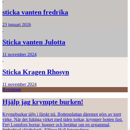
sticka vanten fredrika
23 januari 2026
Sticka vanten Julotta
11 november 2024
Sticka Kragen Rhosyn
11 november 2024
Reportage
Hjälp jag krympte burken!
Krympburkar täljs i färskt trä. Bottenplattan däremot görs av torrt
virke. När det fuktiga virket med tiden torkar, krymper botten fast.
Frej Lonnfors borrar, hugger och berättar om en urgammal,
limbefriad slöjdteknik. Ellinor Hall fotograferar.