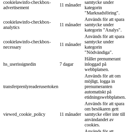
cookielawinfo-checkbox-
samtycke under
11 månader
advertisement
kategorin
"Marknadsföring".
Används för att spara
cookielawinfo-checkbox-
11 månader
samtycke under
analytics
kategorin "Analys".
Används för att spara
cookielawinfo-checkbox-
samtycke under
11 månader
necessary
kategorin
"Nödvändiga".
Håller prenumerant
hs_userissignedin
7 dagar
inloggad på
webbplatsen.
Används för att om
möjligt, logga in
transferprenlyreaderusertoken
prenumeranten
automatiskt på
etidningswebbplatsen.
Används för att spara
om besökaren gett
viewed_cookie_policy
11 månader
samtycke eller inte till
användandet av
cookies.
Används för att