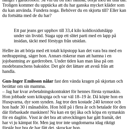
Troligen kommer du upptäcka att du har ganska mycket kläder som
du kan använda. Fundera noga. Behöver du en skjorta till? Eller kan
du fortsätta med de du har?
Ett par jeans ger upphov till 33,4 kilo koldioxidutsläpp
under sin livstid. Staga upp ett slitet parti med en lapp på
insidan, täckt med förstygn från utsidan.
Hellre än att börja med ett totalt köpstopp kan det vara bra med en
nedtrappning, säger hon. Annars riskerar man att hamna i en
jojobantning av garderoben. Under tiden kan man läsa på om
modebranschens baksidor. Det gör det lättare att avstå från att
handla.
Gun-Inger Emilsson nålar
fast den vända kragen på skjortan och
berättar om sin mamma.
– Jag har kvar avbetalningskontraktet för hennes första symaskin.
Hon jobbade som kökspiga och var väl 18–19 år. Då köpte hon en
Husqvarna, dyr som synden. Jag tror den kostade 240 kronor och
hon hade 30 i månadslön. Hon höll på i flera år och betalade för den
där förbaskade maskinen! Nu kan en tjej åka och köpa en symaskin
för en daglön. Visst är det bra att utvecklingen har gått framåt, det
har vi ju kämpat för. Men jag tror inte ungdomarna idag riktigt
förstår hur bra de har fått det, skrockar hon.