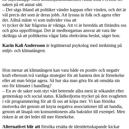
saken på ett annat sätt.
– Det sägs ibland att politiker vänder kappan efter vinden, och det är
väl precis det som är deras jobb. Att lyssna in folk och agera efter
det. Alltså måste vi som individer visa att
vi tycker de här frågorna är viktiga. Att vi är beredda att förändra oss
och göra uppoffringar. Det är medborgarnas ansvar att vara lite
skrikiga så att politikerna vågar fatta obekväma beslut, säger hon.
Karin Kali Andersson
är legitimerad psykolog med inriktning på
miljö- och klimatångest.
Hon menar att klimatångest kan vara både en positiv och negativ
kraft eftersom två vanliga strategier för att hantera den är förnekelse
eller att man börjar agera. Så hur ska man göra för att omsätta sin
oro för klimatet i handling?
– En av de saker som styr vårt beteende allra mest är sökandet efter
gemenskap och social status. Klädkedjorna trycker på den svagheten
i vår programmering för att få oss att köpa mer. Vi kan försöka
motverka det genom att knyta negativa associationer till att handla,
genom att läsapå om konsumtionens alla baksidor till exempel. Men
risken är att det leder till mer förnekelse.
Alternativet blir att
försöka ersätta de identitetsskapande kickar