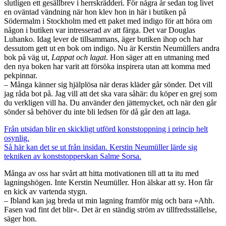
slutligen ett gesällbrev i herrskrädderi. För några år sedan tog livet
en oväntad vändning när hon klev hon in här i butiken på
Södermalm i Stockholm med ett paket med indigo för att höra om
någon i butiken var intresserad av att färga. Det var Douglas
Luhanko. Idag lever de tillsammans, äger butiken ihop och har
dessutom gett ut en bok om indigo. Nu är Kerstin Neumüllers andra
bok på väg ut,
Lappat och lagat
. Hon säger att en utmaning med
den nya boken har varit att försöka inspirera utan att komma med
pekpinnar.
– Många känner sig hjälplösa när deras kläder går sönder. Det vill
jag råda bot på. Jag vill att det ska vara såhär: du köper en grej som
du verkligen vill ha. Du använder den jättemycket, och när den går
sönder så behöver du inte bli ledsen för då går den att laga.
Från utsidan blir en skickligt utförd konststoppning i princip helt
osynlig.
Så här kan det se ut från insidan. Kerstin Neumüller lärde sig
tekniken av konststopperskan Salme Sorsa.
Många av oss har svårt att hitta motivationen till att ta itu med
lagningshögen. Inte Kerstin Neumüller. Hon älskar att sy. Hon får
en kick av vartenda stygn.
– Ibland kan jag breda ut min lagning framför mig och bara »Ahh.
Fasen vad fint det blir«. Det är en ständig ström av tillfredsställelse,
säger hon.