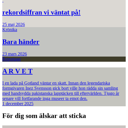
rekordsiffran vi väntat på!
25 maj 2026
Krönika
Bara händer
23 mars 2026
Reportage
A R V E T
I en lada på Gotland väntar en skatt. Innan den legendariska
formgivaren Inez Svensson gick bort ville hon rädda sin samling
med handsydda pakistanska lapptäcken till eftervärlden. Tjugo år
senare vill fortfarande inga museer ta emot den.
1 december 2025
För dig som älskar att sticka