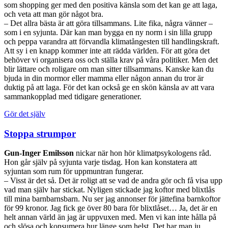
som shopping ger med den positiva känsla som det kan ge att laga,
och veta att man gör något bra.
– Det allra bästa är att göra tillsammans. Lite fika, några vänner –
som i en syjunta. Där kan man bygga en ny norm i sin lilla grupp
och peppa varandra att förvandla klimatångesten till handlingskraft.
Att sy i en knapp kommer inte att rädda världen. För att göra det
behöver vi organisera oss och ställa krav på våra politiker. Men det
blir lättare och roligare om man sitter tillsammans. Kanske kan du
bjuda in din mormor eller mamma eller någon annan du tror är
duktig på att laga. För det kan också ge en skön känsla av att vara
sammankopplad med tidigare generationer.
Gör det själv
Stoppa strumpor
Gun-Inger Emilsson
nickar när hon hör klimatpsykologens råd.
Hon går själv på syjunta varje tisdag. Hon kan konstatera att
syjuntan som rum för uppmuntran fungerar.
– Visst är det så. Det är roligt att se vad de andra gör och få visa upp
vad man själv har stickat. Nyligen stickade jag koftor med blixtlås
till mina barnbarnsbarn. Nu ser jag annonser för jättefina barnkoftor
för 99 kronor. Jag fick ge över 80 bara för blixtlåset… Ja, det är en
helt annan värld än jag är uppvuxen med. Men vi kan inte hålla på
och slösa och konsumera hur länge som helst. Det har man ju