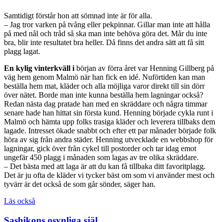
Samtidigt förstår hon att sömnad inte är för alla.
– Jag tror varken på tvång eller pekpinnar. Gillar man inte att hålla
på med nål och tråd så ska man inte behöva göra det. Mår du inte
bra, blir inte resultatet bra heller. Då finns det andra sätt att få sitt
plagg lagat.
En kylig vinterkväll i
början av förra året var Henning Gillberg på
väg hem genom Malmö när han fick en idé. Nuförtiden kan man
beställa hem mat, kläder och alla möjliga varor direkt till sin dörr
över nätet. Borde man inte kunna beställa hem lagningar också?
Redan nästa dag pratade han med en skräddare och några timmar
senare hade han hittat sin första kund. Henning började cykla runt i
Malmö och hämta upp folks trasiga kläder och leverera tillbaks dem
lagade. Intresset ökade snabbt och efter ett par månader började folk
höra av sig från andra städer. Henning utvecklade en webbshop för
lagningar, gick över från cykel till postorder och tar idag emot
ungefär 450 plagg i månaden som lagas av tre olika skräddare.
– Det bästa med att laga är att du kan få tillbaka ditt favoritplagg.
Det är ju ofta de kläder vi tycker bäst om som vi använder mest och
tyvärr är det också de som går sönder, säger han.
Läs också
Sashikons osynliga själ