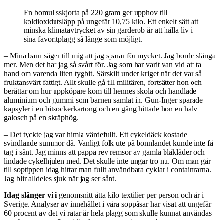
En bomullsskjorta på 220 gram ger upphov till
koldioxidutsläpp på ungefär 10,75 kilo. Ett enkelt sätt att
minska klimatavtrycket av sin garderob är att hålla liv i
sina favoritplagg så länge som möjligt.
– Mina barn säger till mig att jag sparar för mycket. Jag borde slänga
mer. Men det har jag så svårt för. Jag som har varit van vid att ta
hand om varenda liten tygbit. Särskilt under kriget när det var så
fruktansvärt fattigt. Allt skulle gå till militären, fortsätter hon och
berättar om hur uppköpare kom till hennes skola och handlade
aluminium och gummi som barnen samlat in. Gun-Inger sparade
kapsyler i en bitsockerkartong och en gång hittade hon en halv
galosch på en skräphög.
– Det tyckte jag var himla värdefullt. Ett cykeldäck kostade
svindlande summor då. Vanligt folk ute på bonnlandet kunde inte få
tag i sånt. Jag minns att pappa rev remsor av gamla blåkläder och
lindade cykelhjulen med. Det skulle inte ungar tro nu. Om man går
till soptippen idag hittar man fullt användbara cyklar i containrarna.
Jag blir alldeles sjuk när jag ser sånt.
Idag slänger vi i
genomsnitt åtta kilo textilier per person och år i
Sverige. Analyser av innehållet i våra soppåsar har visat att ungefär
60 procent av det vi ratar är hela plagg som skulle kunnat användas