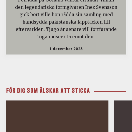
den legendariska formgivaren Inez Svensson
gick bort ville hon rädda sin samling med
handsydda pakistanska lapptäcken till
eftervärlden. Tjugo år senare vill fortfarande
inga museer ta emot den.
1 december 2025
FÖR DIG SOM ÄLSKAR ATT STICKA