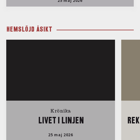
25 maj 2026
HEMSLÖJD ÅSIKT
Krönika
LIVET I LINJEN
REK
25 maj 2026