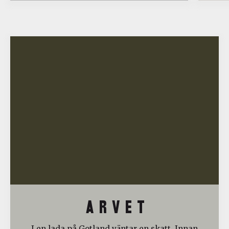
A R V E T
I en lada på Gotland väntar en skatt. Innan