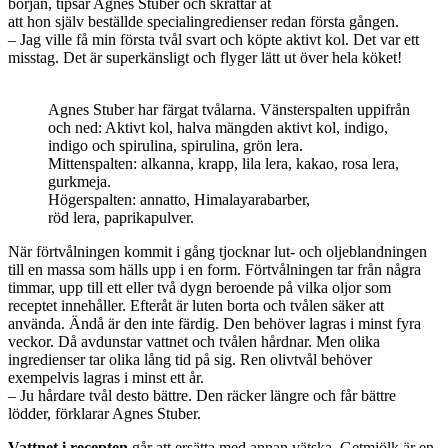
början, tipsar Agnes Stuber och skrattar åt
att hon själv beställde specialingredienser redan första gången.
– Jag ville få min första tvål svart och köpte aktivt kol. Det var ett
misstag. Det är superkänsligt och flyger lätt ut över hela köket!
Agnes Stuber har färgat tvålarna. Vänsterspalten uppifrån
och ned: Aktivt kol, halva mängden aktivt kol, indigo,
indigo och spirulina, spirulina, grön lera.
Mittenspalten: alkanna, krapp, lila lera, kakao, rosa lera,
gurkmeja.
Högerspalten: annatto, Himalayarabarber,
röd lera, paprikapulver.
När förtvålningen kommit i gång tjocknar lut- och oljeblandningen
till en massa som hälls upp i en form. Förtvålningen tar från några
timmar, upp till ett eller två dygn beroende på vilka oljor som
receptet innehåller. Efteråt är luten borta och tvålen säker att
använda. Ändå är den inte färdig. Den behöver lagras i minst fyra
veckor. Då avdunstar vattnet och tvålen hårdnar. Men olika
ingredienser tar olika lång tid på sig. Ren olivtvål behöver
exempelvis lagras i minst ett år.
– Ju hårdare tvål desto bättre. Den räcker längre och får bättre
lödder, förklarar Agnes Stuber.
Vattnet i recepten
går att ersätta med annan vätska. Getmjölk är en