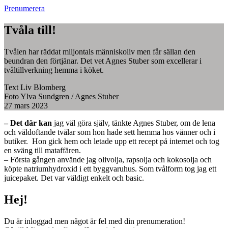
Prenumerera
Tvåla till!
Tvålen har räddat miljontals människoliv men får sällan den
beundran den förtjänar. Det vet Agnes Stuber som excellerar i
tvåltillverkning hemma i köket.
Text
Liv Blomberg
Foto
Ylva Sundgren
/
Agnes Stuber
27 mars 2023
– Det där kan
jag väl göra själv, tänkte Agnes Stuber, om de lena
och väldoftande tvålar som hon hade sett hemma hos vänner och i
butiker. Hon gick hem och letade upp ett recept på internet och tog
en sväng till mataffären.
– Första gången använde jag olivolja, rapsolja och kokosolja och
köpte natriumhydroxid i ett byggvaruhus. Som tvålform tog jag ett
juicepaket. Det var väldigt enkelt och basic.
Hej!
Du är inloggad men något är fel med din prenumeration!