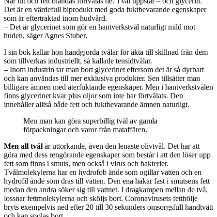
När lut och fett blandas förtvålas de. Tvål uppstår – och glycerin.
Det är en värdefull biprodukt med goda fuktbevarande egenskaper
som är eftertraktad inom hudvård.
– Det är glycerinet som gör en hantverkstvål naturligt mild mot
huden, säger Agnes Stuber.
I sin bok kallar hon handgjorda tvålar för äkta till skillnad från dem
som tillverkas industriellt, så kallade tensidtvålar.
– Inom industrin tar man bort glycerinet eftersom det är så dyrbart
och kan användas till mer exklusiva produkter. Sen tillsätter man
billigare ämnen med återfuktande egenskaper. Men i hantverkstvålen
finns glycerinet kvar plus oljor som inte har förtvålats. Den
innehåller alltså både fett och fuktbevarande ämnen naturligt.
Men man kan göra superbillig tvål av gamla
förpackningar och varor från mataffären.
Men all tvål
är uttorkande, även den lenaste olivtvål. Det har att
göra med dess rengörande egenskaper som består i att den löser upp
fett som finns i smuts, men också i virus och bakterier.
Tvålmolekylerna har en hydrofob ände som ogillar vatten och en
hydrofil ände som dras till vatten. Den ena hakar fast i smutsens fett
medan den andra söker sig till vattnet. I dragkampen mellan de två,
lossnar fettmolekylerna och sköljs bort. Coronavirusets fetthölje
bryts exempelvis ned efter 20 till 30 sekunders omsorgsfull handtvätt
och kan spolas bort.