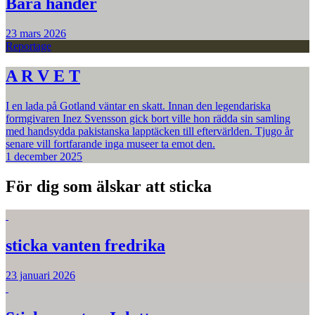
Bara händer
23 mars 2026
Reportage
A R V E T
I en lada på Gotland väntar en skatt. Innan den legendariska
formgivaren Inez Svensson gick bort ville hon rädda sin samling
med handsydda pakistanska lapptäcken till eftervärlden. Tjugo år
senare vill fortfarande inga museer ta emot den.
1 december 2025
För dig som älskar att sticka
sticka vanten fredrika
23 januari 2026