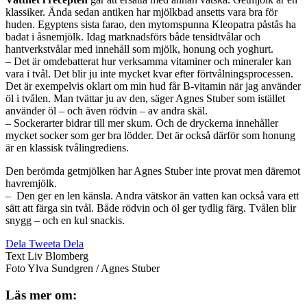
klassiker. Ända sedan antiken har mjölkbad ansetts vara bra för
huden. Egyptens sista farao, den mytomspunna Kleopatra påstås ha
badat i åsnemjölk. Idag marknadsförs både tensidtvålar och
hantverkstvålar med innehåll som mjölk, honung och yoghurt.
– Det är omdebatterat hur verksamma vitaminer och mineraler kan
vara i tvål. Det blir ju inte mycket kvar efter förtvålningsprocessen.
Det är exempelvis oklart om min hud får B-vitamin när jag använder
öl i tvålen. Man tvättar ju av den, säger Agnes Stuber som istället
använder öl – och även rödvin – av andra skäl.
– Sockerarter bidrar till mer skum. Och de dryckerna innehåller
mycket socker som ger bra lödder. Det är också därför som honung
är en klassisk tvålingrediens.
Den berömda getmjölken har Agnes Stuber inte provat men däremot
havremjölk.
– Den ger en len känsla. Andra vätskor än vatten kan också vara ett
sätt att färga sin tvål. Både rödvin och öl ger tydlig färg. Tvålen blir
snygg – och en kul snackis.­
Dela
Tweeta
Dela
Text
Liv Blomberg
Foto
Ylva Sundgren
/
Agnes Stuber
Läs mer om: