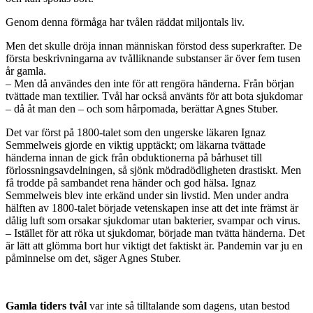
Genom denna förmåga har tvålen räddat miljontals liv.
Men det skulle dröja innan människan förstod dess superkrafter. De
första beskrivningarna av tvålliknande substanser är över fem tusen
år gamla.
– Men då användes den inte för att rengöra händerna. Från början
tvättade man textilier. Tvål har också använts för att bota sjukdomar
– då åt man den – och som hårpomada, berättar Agnes Stuber.
Det var först på 1800-talet som den ungerske läkaren Ignaz
Semmelweis gjorde en viktig upptäckt; om läkarna tvättade
händerna innan de gick från obduktionerna på bårhuset till
förlossningsavdelningen, så sjönk mödradödligheten drastiskt. Men
få trodde på sambandet rena händer och god hälsa. Ignaz
Semmelweis blev inte erkänd under sin livstid. Men under andra
hälften av 1800-talet började vetenskapen inse att det inte främst är
dålig luft som orsakar sjukdomar utan bakterier, svampar och virus.
– Istället för att röka ut sjukdomar, började man tvätta händerna. Det
är lätt att glömma bort hur viktigt det faktiskt är. Pandemin var ju en
påminnelse om det, säger Agnes Stuber.
Gamla tiders tvål
var inte så tilltalande som dagens, utan bestod