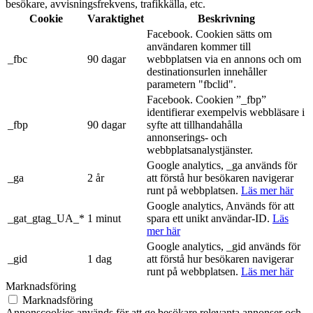
besökare, avvisningsfrekvens, trafikkälla, etc.
Cookie
Varaktighet
Beskrivning
Facebook. Cookien sätts om
användaren kommer till
_fbc
90 dagar
webbplatsen via en annons och om
destinationsurlen innehåller
parametern "fbclid".
Facebook. Cookien ”_fbp”
identifierar exempelvis webbläsare i
_fbp
90 dagar
syfte att tillhandahålla
annonserings- och
webbplatsanalystjänster.
Google analytics, _ga används för
_ga
2 år
att förstå hur besökaren navigerar
runt på webbplatsen.
Läs mer här
Google analytics, Används för att
_gat_gtag_UA_*
1 minut
spara ett unikt användar-ID.
Läs
mer här
Google analytics, _gid används för
_gid
1 dag
att förstå hur besökaren navigerar
runt på webbplatsen.
Läs mer här
Marknadsföring
Marknadsföring
Annonscookies används för att ge besökare relevanta annonser och