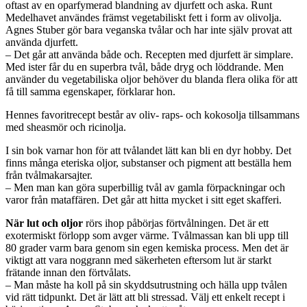
oftast av en oparfymerad blandning av djurfett och aska. Runt
Medelhavet användes främst vegetabiliskt fett i form av olivolja.
Agnes Stuber gör bara veganska tvålar och har inte själv provat att
använda djurfett.
– Det går att använda både och. Recepten med djurfett är simplare.
Med ister får du en superbra tvål, både dryg och löddrande. Men
använder du vegetabiliska oljor behöver du blanda flera olika för att
få till samma egenskaper, förklarar hon.
Hennes favoritrecept består av oliv- raps- och kokosolja tillsammans
med sheasmör och ricinolja.
I sin bok varnar hon för att tvålandet lätt kan bli en dyr hobby. Det
finns många eteriska oljor, substanser och pigment att beställa hem
från tvålmakarsajter.
– Men man kan göra superbillig tvål av gamla förpackningar och
varor från mataffären. Det går att hitta mycket i sitt eget skafferi.
När lut och oljor
rörs ihop påbörjas förtvålningen. Det är ett
exotermiskt förlopp som avger värme. Tvålmassan kan bli upp till
80 grader varm bara genom sin egen kemiska process. Men det är
viktigt att vara noggrann med säkerheten eftersom lut är starkt
frätande innan den förtvålats.
– Man måste ha koll på sin skyddsutrustning och hälla upp tvålen
vid rätt tidpunkt. Det är lätt att bli stressad. Välj ett enkelt recept i