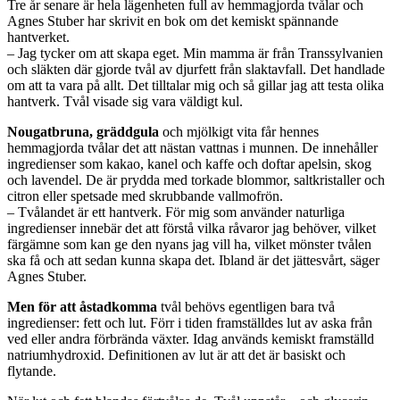
Tre år senare är hela lägenheten full av hemmagjorda tvålar och
Agnes Stuber har skrivit en bok om det kemiskt spännande
hantverket.
– Jag tycker om att skapa eget. Min mamma är från Transsylvanien
och släkten där gjorde tvål av djurfett från slaktavfall. Det handlade
om att ta vara på allt. Det tilltalar mig och så gillar jag att testa olika
hantverk. Tvål visade sig vara väldigt kul.
Nougatbruna, gräddgula
och mjölkigt vita får hennes
hemmagjorda tvålar det att nästan vattnas i munnen. De innehåller
ingredienser som kakao, kanel och kaffe och doftar apelsin, skog
och lavendel. De är prydda med torkade blommor, saltkristaller och
citron eller spetsade med skrubbande vallmofrön.
– Tvålandet är ett hantverk. För mig som använder naturliga
ingredienser innebär det att förstå vilka råvaror jag behöver, vilket
färgämne som kan ge den nyans jag vill ha, vilket mönster tvålen
ska få och att sedan kunna skapa det. Ibland är det jättesvårt, säger
Agnes Stuber.
Men för att åstadkomma
tvål behövs egentligen bara två
ingredienser: fett och lut. Förr i tiden framställdes lut av aska från
ved eller andra förbrända växter. Idag används kemiskt framställd
natriumhydroxid. Definitionen av lut är att det är basiskt och
flytande.