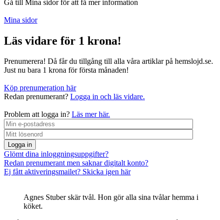
Gå till Mina sidor för att få mer information
Mina sidor
Läs vidare för 1 krona!
Prenumerera! Då får du tillgång till alla våra artiklar på hemslojd.se.
Just nu bara 1 krona för första månaden!
Köp prenumeration här
Redan prenumerant?
Logga in och läs vidare.
Problem att logga in?
Läs mer här.
Logga in
Glömt dina inloggningsuppgifter?
Redan prenumerant men saknar digitalt konto?
Ej fått aktiveringsmailet? Skicka igen här
Agnes Stuber skär tvål. Hon gör alla sina tvålar hemma i
köket.