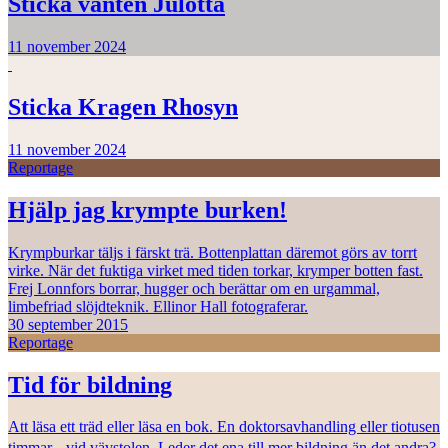
Sticka vanten Julotta
11 november 2024
Sticka Kragen Rhosyn
11 november 2024
Reportage
Hjälp jag krympte burken!
Krympburkar täljs i färskt trä. Bottenplattan däremot görs av torrt
virke. När det fuktiga virket med tiden torkar, krymper botten fast.
Frej Lonnfors borrar, hugger och berättar om en urgammal,
limbefriad slöjdteknik. Ellinor Hall fotograferar.
30 september 2015
Reportage
Tid för bildning
Att läsa ett träd eller läsa en bok. En doktorsavhandling eller tiotusen
timmar vid vävstolen. Leder det ena till mer bildning än det andra?