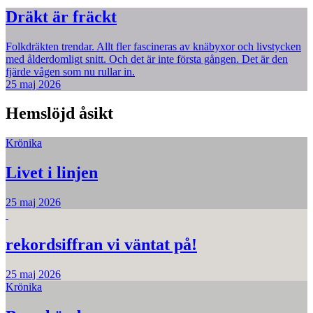
Dräkt är fräckt
Folkdräkten trendar. Allt fler fascineras av knäbyxor och livstycken
med ålderdomligt snitt. Och det är inte första gången. Det är den
fjärde vågen som nu rullar in.
25 maj 2026
Hemslöjd åsikt
Krönika
Livet i linjen
25 maj 2026
rekordsiffran vi väntat på!
25 maj 2026
Krönika