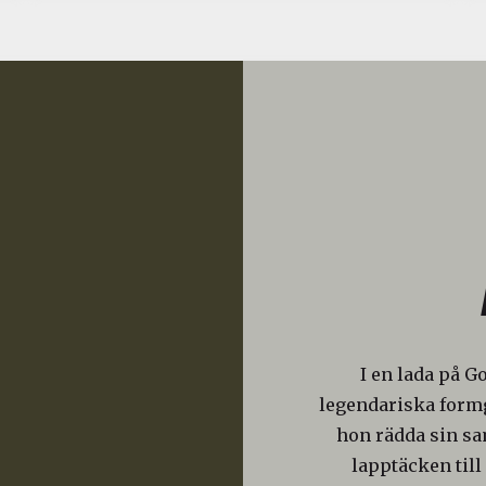
I en lada på G
legendariska formg
hon rädda sin s
lapptäcken till