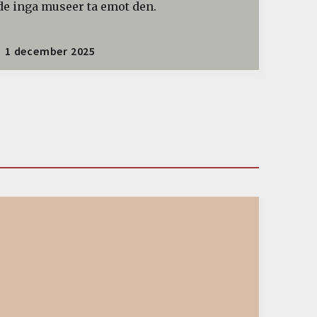
de inga museer ta emot den.
1 december 2025