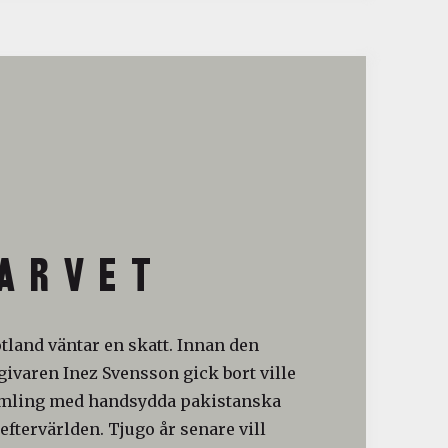
A R V E T
otland väntar en skatt. Innan den
ivaren Inez Svensson gick bort ville
amling med handsydda pakistanska
 eftervärlden. Tjugo år senare vill