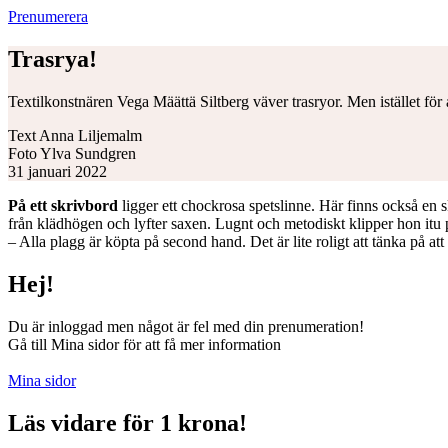
Prenumerera
Trasrya!
Textilkonstnären Vega Määttä Siltberg väver trasryor. Men istället för 
Text
Anna Liljemalm
Foto
Ylva Sundgren
31 januari 2022
På ett skrivbord
ligger ett chockrosa spetslinne. Här finns också en 
från klädhögen och lyfter saxen. Lugnt och metodiskt klipper hon itu pl
– Alla plagg är köpta på second hand. Det är lite roligt att tänka på att 
Hej!
Du är inloggad men något är fel med din prenumeration!
Gå till Mina sidor för att få mer information
Mina sidor
Läs vidare för 1 krona!