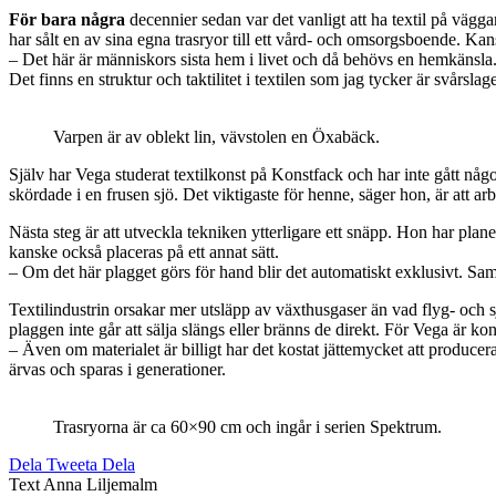
För bara några
decennier sedan var det vanligt att ha textil på vägg
har sålt en av sina egna trasryor till ett vård- och omsorgsboende. Kans
– Det här är människors sista hem i livet och då behövs en hemkänsla.
Det finns en struktur och taktilitet i textilen som jag tycker är svårslag
Varpen är av oblekt lin, vävstolen en Öxabäck.
Själv har Vega studerat textilkonst på Konstfack och har inte gått nå
skördade i en frusen sjö. Det viktigaste för henne, säger hon, är att a
Nästa steg är att utveckla tekniken ytterligare ett snäpp. Hon har plane
kanske också placeras på ett annat sätt.
– Om det här plagget görs för hand blir det automatiskt exklusivt. Samt
Textilindustrin orsakar mer utsläpp av växthusgaser än vad flyg- och 
plaggen inte går att sälja slängs eller bränns de direkt. För Vega är kons
– Även om materialet är billigt har det kostat jättemycket att producer
ärvas och sparas i generationer.­
Trasryorna är ca 60×90 cm och ingår i serien Spektrum.
Dela
Tweeta
Dela
Text
Anna Liljemalm