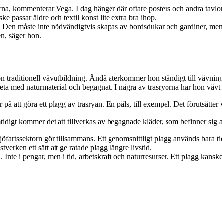
arna, kommenterar Vega. I dag hänger där oftare posters och andra tavlo
ke passar äldre och textil konst lite extra bra ihop.
 Den måste inte nödvändigtvis skapas av bordsdukar och gardiner, men ja
en, säger hon.
gon traditionell vävutbildning. Ändå återkommer hon ständigt till vävnin
rbeta med naturmaterial och begagnat. I några av trasryorna har hon vävt 
r på att göra ett plagg av trasryan. En päls, till exempel. Det förutsätt
idigt kommer det att tillverkas av begagnade kläder, som befinner sig all
sjöfartssektorn gör tillsammans. Ett genomsnittligt plagg används bara
tverken ett sätt att ge ratade plagg längre livstid.
a. Inte i pengar, men i tid, arbetskraft och naturresurser. Ett plagg kans