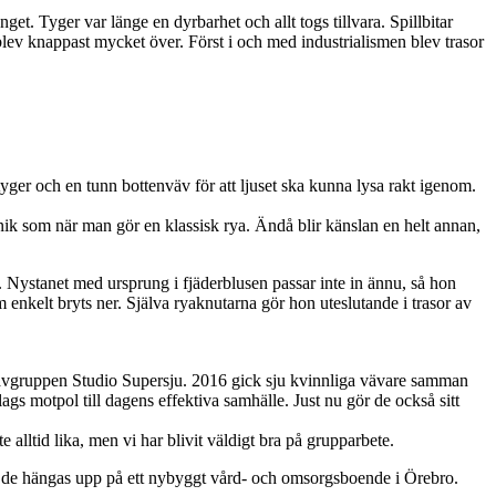
et. Tyger var länge en dyrbarhet och allt togs tillvara. Spillbitar
blev knappast mycket över. Först i och med industrialismen blev trasor
yger och en tunn bottenväv för att ljuset ska kunna lysa rakt igenom.
eknik som när man gör en klassisk rya. Ändå blir känslan en helt annan,
m. Nystanet med ursprung i fjäderblusen passar inte in ännu, så hon
m enkelt bryts ner. Själva ryaknutarna gör hon uteslutande i trasor av
 vävgruppen Studio Supersju. 2016 gick sju kvinnliga vävare samman
ags motpol till dagens effektiva samhälle. Just nu gör de också sitt
e alltid lika, men vi har blivit väldigt bra på grupparbete.
a de hängas upp på ett nybyggt vård- och omsorgsboende i Örebro.