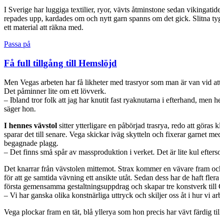
I Sverige har luggiga textilier, ryor, vävts åtminstone sedan vikingati
repades upp, kardades om och nytt garn spanns om det gick. Slitna tyg
ett material att räkna med.
Passa på
Få full tillgång till Hemslöjd
Men Vegas arbeten har få likheter med trasryor som man är van vid att 
Det påminner lite om ett lövverk.
– Ibland tror folk att jag har knutit fast ryaknutarna i efterhand, men
säger hon.
I hennes vävstol
sitter ytterligare en påbörjad trasrya, redo att göra
sparar det till senare. Vega skickar iväg skytteln och fixerar garnet m
begagnade plagg.
– Det finns små spår av massproduktion i verket. Det är lite kul efte
Det knarrar från vävstolen mittemot. Strax kommer en vävare fram och
för att ge samtida vävning ett ansikte utåt. Sedan dess har de haft fle
första gemensamma gestaltningsuppdrag och skapar tre konstverk til
– Vi har ganska olika konstnärliga uttryck och skiljer oss åt i hur vi ar
Vega plockar fram en tät, blå yllerya som hon precis har vävt färdi