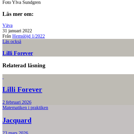
Foto
Ylva Sundgren
Läs mer om:
Väva
31 januari 2022
Från
Hemslöjd 1/2022
Läs också
Lilli Forever
Relaterad läsning
Lilli Forever
2 februari 2026
Matematiken i praktiken
Jacquard
23 mars 2026