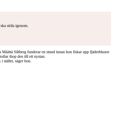
 ska strila igenom.
a Määttä Siltberg funderar en stund innan hon fiskar upp fjäderblusen
llar ihop den till ett nystan.
i stället, säger hon.