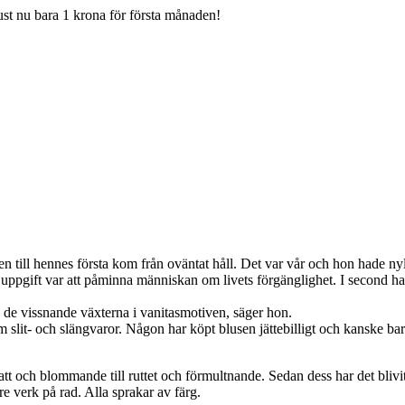
Just nu bara 1 krona för första månaden!
n till hennes första kom från oväntat håll. Det var vår och hon hade nylig
ppgift var att påminna människan om livets förgänglighet. I second ha
de vissnande växterna i vanitasmotiven, säger hon.
 slit- och slängvaror. Någon har köpt blusen jättebilligt och kanske ba
att och blommande till ruttet och förmultnande. Sedan dess har det blivit
 verk på rad. Alla sprakar av färg.