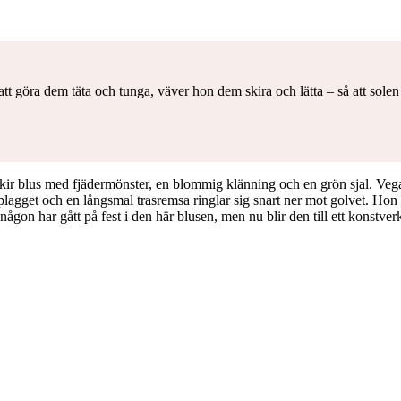
att göra dem täta och tunga, väver hon dem skira och lätta – så att solen
skir blus med fjädermönster, en blommig klänning och en grön sjal. Veg
agget och en långsmal trasremsa ringlar sig snart ner mot golvet. Hon ru
någon har gått på fest i den här blusen, men nu blir den till ett konstverk 