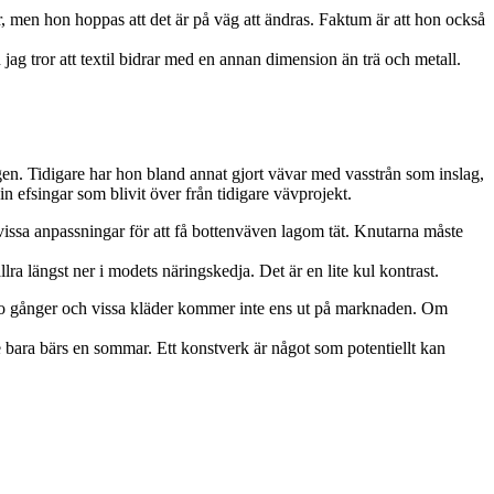
r, men hon hoppas att det är på väg att ändras. Faktum är att hon också
g tror att textil bidrar med en annan dimension än trä och metall.
gen. Tidigare har hon bland annat gjort vävar med vasstrån som inslag,
in efsingar som blivit över från tidigare vävprojekt.
er vissa anpassningar för att få bottenväven lagom tät. Knutarna måste
ra längst ner i modets näringskedja. Det är en lite kul kontrast.
 tio gånger och vissa kläder kommer inte ens ut på marknaden. Om
ke bara bärs en sommar. Ett konstverk är något som potentiellt kan