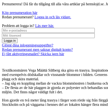
Prenumerera! Då får du tillgång till alla våra artiklar på hemslojd.se. 
Köp prenumeration här
Redan prenumerant?
Logga in och läs vidare.
Problem att logga in?
Läs mer här.
Logga in
Glömt dina inloggningsuppgifter?
Redan prenumerant men saknar digitalt konto?
Ej fått aktiveringsmailet? Skicka igen här
Textilkonstnären Vega Määttä Siltberg ska göra en trasrya. Inspiratione
med exempelvis dödskallar och vissnande blommor i bilden. Genrens u
plagg och skira material.
– Jag såg en koppling mellan de vackra blommönstren i butikerna och 
– De flesta av de här plaggen är gjorda av polyester och behandlas som
miljön. Det finns något väldigt fult i det.
Hon gjorde en två meter lång trasrya i färger som rörde sig från färggl
Stockholm och på väggarna i hennes del av lokalen hänger flera mindre