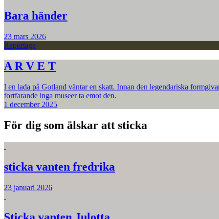
Bara händer
23 mars 2026
Reportage
A R V E T
I en lada på Gotland väntar en skatt. Innan den legendariska formgiva
fortfarande inga museer ta emot den.
1 december 2025
För dig som älskar att sticka
sticka vanten fredrika
23 januari 2026
Sticka vanten Julotta