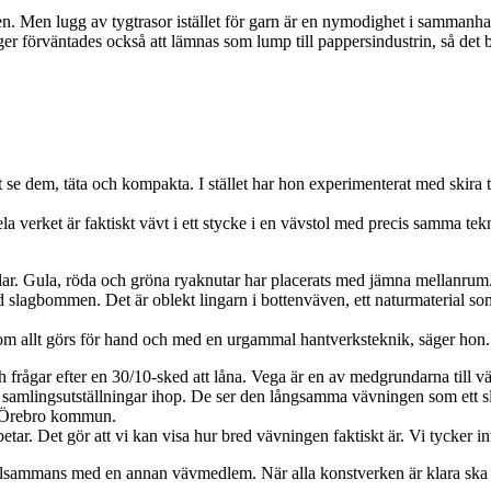
den. Men lugg av tygtrasor istället för garn är en nymodighet i sammanhang
er förväntades också att lämnas som lump till pappersindustrin, så det 
se dem, täta och kompakta. I stället har hon experimenterat med skira t
 hela verket är faktiskt vävt i ett stycke i en vävstol med precis samma t
s klar. Gula, röda och gröna ryaknutar har placerats med jämna mellanru
ed slagbommen. Det är oblekt lingarn i bottenväven, ett naturmaterial so
rsom allt görs för hand och med en urgammal hantverksteknik, säger hon.
 frågar efter en 30/10-sked att låna. Vega är en av medgrundarna till
ra samlingsutställningar ihop. De ser den långsamma vävningen som ett sl
l Örebro kommun.
betar. Det gör att vi kan visa hur bred vävningen faktiskt är. Vi tycker int
g tillsammans med en annan vävmedlem. När alla konstverken är klara sk