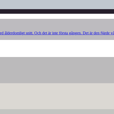
d ålderdomligt snitt. Och det är inte första gången. Det är den fjärde v