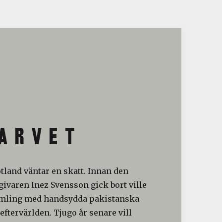
A R V E T
otland väntar en skatt. Innan den
ivaren Inez Svensson gick bort ville
amling med handsydda pakistanska
 eftervärlden. Tjugo år senare vill