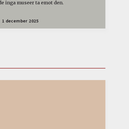
de inga museer ta emot den.
1 december 2025