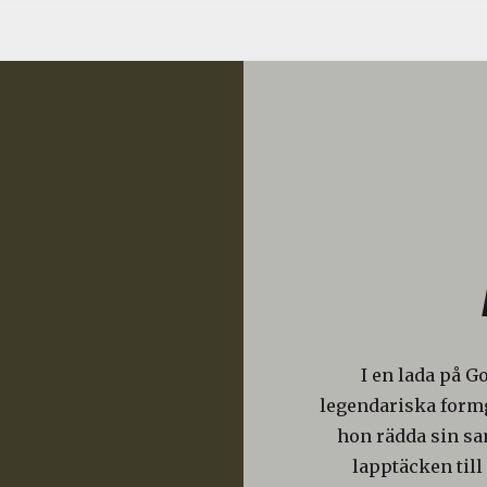
I en lada på G
legendariska formg
hon rädda sin s
lapptäcken till