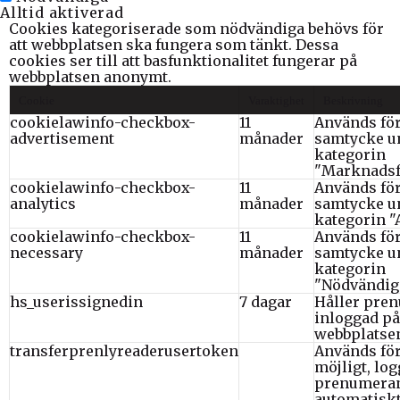
Alltid aktiverad
Cookies kategoriserade som nödvändiga behövs för
att webbplatsen ska fungera som tänkt. Dessa
cookies ser till att basfunktionalitet fungerar på
webbplatsen anonymt.
Cookie
Varaktighet
Beskrivning
cookielawinfo-checkbox-
11
Används för
advertisement
månader
samtycke u
kategorin
"Marknadsf
cookielawinfo-checkbox-
11
Används för
analytics
månader
samtycke u
kategorin "
cookielawinfo-checkbox-
11
Används för
necessary
månader
samtycke u
kategorin
"Nödvändiga
hs_userissignedin
7 dagar
Håller pre
inloggad på
webbplatse
transferprenlyreaderusertoken
Används för
möjligt, log
prenumera
automatiskt