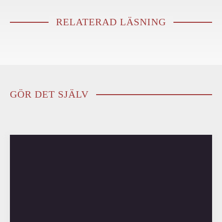
RELATERAD LÄSNING
GÖR DET SJÄLV