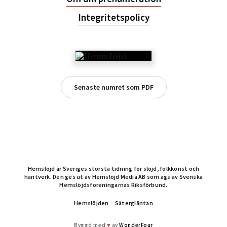
Integritetspolicy
Senaste numret som PDF
Hemslöjd är Sveriges största tidning för slöjd, folkkonst och
hantverk. Den ges ut av Hemslöjd Media AB som ägs av Svenska
Hemslöjdsföreningarnas Riksförbund.
Hemslöjden
Sätergläntan
Byggd med
♥
av
WonderFour