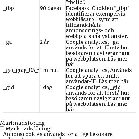
"fbclid".
_fbp
90 dagar
Facebook. Cookien ”_fbp”
identifierar exempelvis
webbläsare i syfte att
tillhandahålla
annonserings- och
webbplatsanalystjänster.
_ga
2 år
Google analytics, _ga
används för att förstå hur
besökaren navigerar runt
på webbplatsen.
Läs mer
här
_gat_gtag_UA_*
1 minut
Google analytics, Används
för att spara ett unikt
användar-ID.
Läs mer här
_gid
1 dag
Google analytics, _gid
används för att förstå hur
besökaren navigerar runt
på webbplatsen.
Läs mer
här
Marknadsföring
Marknadsföring
Annonscookies används för att ge besökare