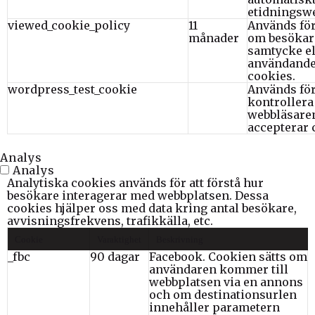
etidningsw
viewed_cookie_policy
11
Används för
månader
om besökar
samtycke ell
användande
cookies.
wordpress_test_cookie
Används för
kontroller
webbläsare
accepterar 
Analys
Analys
Analytiska cookies används för att förstå hur
besökare interagerar med webbplatsen. Dessa
cookies hjälper oss med data kring antal besökare,
avvisningsfrekvens, trafikkälla, etc.
Cookie
Varaktighet
Beskrivning
_fbc
90 dagar
Facebook. Cookien sätts om
användaren kommer till
webbplatsen via en annons
och om destinationsurlen
innehåller parametern