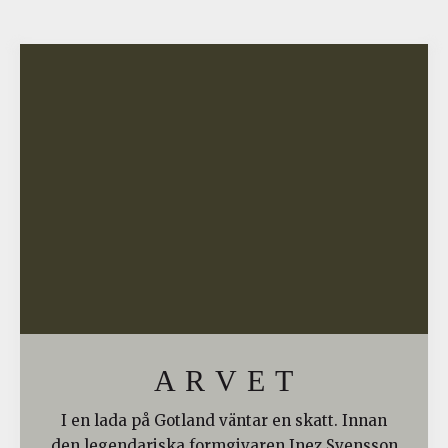
A R V E T
I en lada på Gotland väntar en skatt. Innan
den legendariska formgivaren Inez Svensson