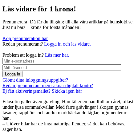
Läs vidare för 1 krona!
Prenumerera! Då får du tillgång till alla våra artiklar på hemslojd.se.
Just nu bara 1 krona för första månaden!
Köp prenumeration här
Redan prenumerant?
Logga in och läs vidare.
Problem att logga in?
Läs mer här.
Logga in
Glömt dina inloggningsuppgifter?
Redan prenumerant men saknar digitalt konto?
Ej fått aktiveringsmailet? Skicka igen här
Filosofin gäller även grävling. Han fäller en handfull om året, oftast
under ljusa sommarkvällar. Med färre grävlingar i skogen gynnas
fasaner, rapphöns och andra markhäckande fåglar, argumenterar
han.
– Utöver bilar har de inga naturliga fiender, så det kan behövas,
säger han.