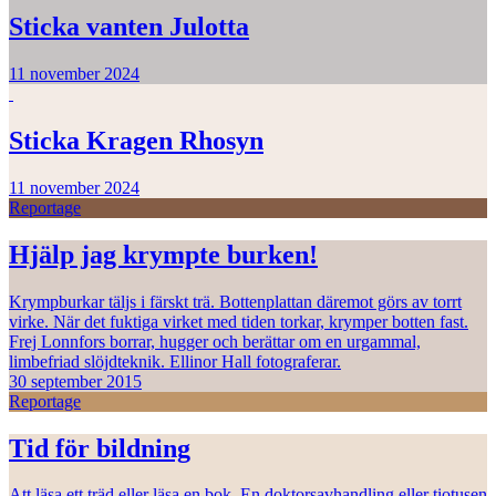
Sticka vanten Julotta
11 november 2024
Sticka Kragen Rhosyn
11 november 2024
Reportage
Hjälp jag krympte burken!
Krympburkar täljs i färskt trä. Bottenplattan däremot görs av torrt
virke. När det fuktiga virket med tiden torkar, krymper botten fast.
Frej Lonnfors borrar, hugger och berättar om en urgammal,
limbefriad slöjdteknik. Ellinor Hall fotograferar.
30 september 2015
Reportage
Tid för bildning
Att läsa ett träd eller läsa en bok. En doktorsavhandling eller tiotusen