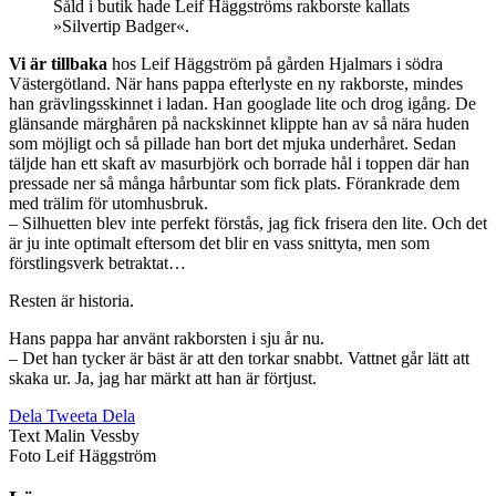
Såld i butik hade Leif Häggströms rakborste kallats
»Silvertip Badger«.
Vi är tillbaka
hos Leif Häggström på gården Hjalmars i södra
Västergötland. När hans pappa efterlyste en ny rakborste, mindes
han grävlingsskinnet i ladan. Han googlade lite och drog igång. De
glänsande märghåren på nackskinnet klippte han av så nära huden
som möjligt och så pillade han bort det mjuka underhåret. Sedan
täljde han ett skaft av masurbjörk och borrade hål i toppen där han
pressade ner så många hårbuntar som fick plats. Förankrade dem
med trälim för utomhusbruk.
– Silhuetten blev inte perfekt förstås, jag fick frisera den lite. Och det
är ju inte optimalt eftersom det blir en vass snittyta, men som
förstlingsverk betraktat…
Resten är historia.
Hans pappa har använt rakborsten i sju år nu.
– Det han tycker är bäst är att den torkar snabbt. Vattnet går lätt att
skaka ur. Ja, jag har märkt att han är förtjust.­
Dela
Tweeta
Dela
Text
Malin Vessby
Foto
Leif Häggström