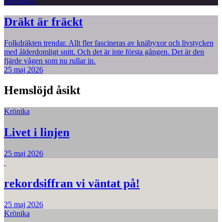
Reportage
Dräkt är fräckt
Folkdräkten trendar. Allt fler fascineras av knäbyxor och livstycken
med ålderdomligt snitt. Och det är inte första gången. Det är den
fjärde vågen som nu rullar in.
25 maj 2026
Hemslöjd åsikt
Krönika
Livet i linjen
25 maj 2026
rekordsiffran vi väntat på!
25 maj 2026
Krönika