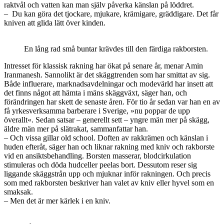
raktvål och vatten kan man själv påverka känslan på löddret.
– Du kan göra det tjockare, mjukare, krämigare, gräddigare. Det får
kniven att glida lätt över kinden.
En lång rad små buntar krävdes till den färdiga rakborsten.
Intresset för klassisk rakning har ökat på senare år, menar Amin
Iranmanesh. Sannolikt är det skäggtrenden som har smittat av sig.
Både influerare, marknadsavdelningar och modevärld har insett att
det finns något att hämta i mäns skäggväxt, säger han, och
förändringen har skett de senaste åren. För tio år sedan var han en av
få yrkesverksamma barberare i Sverige, »nu poppar de upp
överallt«. Sedan satsar – generellt sett – yngre män mer på skägg,
äldre män mer på slätrakat, sammanfattar han.
– Och vissa gillar old school. Doften av rakkrämen och känslan i
huden efteråt, säger han och liknar rakning med kniv och rakborste
vid en ansiktsbehandling. Borsten masserar, blodcirkulation
stimuleras och döda hudceller peelas bort. Dessutom reser sig
liggande skäggstrån upp och mjuknar inför rakningen. Och precis
som med rakborsten beskriver han valet av kniv eller hyvel som en
smaksak.
– Men det är mer kärlek i en kniv.