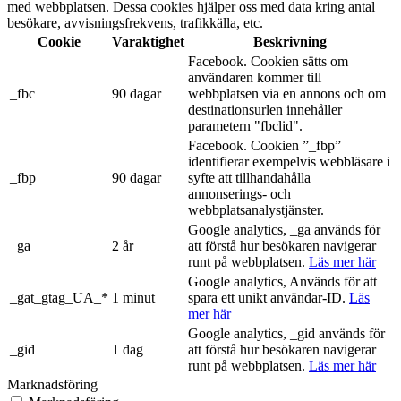
med webbplatsen. Dessa cookies hjälper oss med data kring antal
besökare, avvisningsfrekvens, trafikkälla, etc.
Cookie
Varaktighet
Beskrivning
Facebook. Cookien sätts om
användaren kommer till
_fbc
90 dagar
webbplatsen via en annons och om
destinationsurlen innehåller
parametern "fbclid".
Facebook. Cookien ”_fbp”
identifierar exempelvis webbläsare i
_fbp
90 dagar
syfte att tillhandahålla
annonserings- och
webbplatsanalystjänster.
Google analytics, _ga används för
_ga
2 år
att förstå hur besökaren navigerar
runt på webbplatsen.
Läs mer här
Google analytics, Används för att
_gat_gtag_UA_*
1 minut
spara ett unikt användar-ID.
Läs
mer här
Google analytics, _gid används för
_gid
1 dag
att förstå hur besökaren navigerar
runt på webbplatsen.
Läs mer här
Marknadsföring