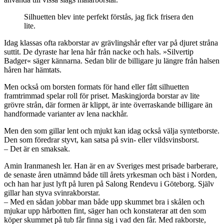
Silhuetten blev inte perfekt förstås, jag fick frisera den
lite.
Idag klassas ofta rakborstar av grävlingshår efter var på djuret stråna
suttit. De dyraste har lena hår från nacke och hals. »Silvertip
Badger« säger kännarna. Sedan blir de billigare ju längre från halsen
håren har hämtats.
Men också om borsten formats för hand eller fått silhuetten
framtrimmad spelar roll för priset. Maskingjorda borstar av lite
grövre strån, där formen är klippt, är inte överraskande billigare än
handformade varianter av lena nackhår.
Men den som gillar lent och mjukt kan idag också välja syntetborste.
Den som föredrar styvt, kan satsa på svin- eller vildsvinsborst.
– Det är en smaksak.
Amin Iranmanesh ler. Han är en av Sveriges mest prisade barberare,
de senaste åren utnämnd både till årets yrkesman och bäst i Norden,
och han har just lyft på luren på Salong Rendevu i Göteborg. Själv
gillar han styva svinrakborstar.
– Med en sådan jobbar man både upp skummet bra i skålen och
mjukar upp hårbotten fint, säger han och konstaterar att den som
köper skummet på tub får finna sig i vad den får. Med rakborste,