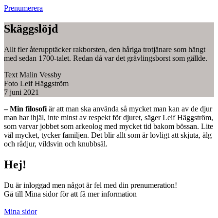
Prenumerera
Skäggslöjd
Allt fler återupptäcker rakborsten, den håriga trotjänare som hängt
med sedan 1700-talet. Redan då var det grävlingsborst som gällde.
Text
Malin Vessby
Foto
Leif Häggström
7 juni 2021
– Min filosofi
är att man ska använda så mycket man kan av de djur
man har ihjäl, inte minst av respekt för djuret, säger Leif Häggström,
som varvar jobbet som arkeolog med mycket tid bakom bössan. Lite
väl mycket, tycker familjen. Det blir allt som är lovligt att skjuta, älg
och rådjur, vildsvin och knubbsäl.
Hej!
Du är inloggad men något är fel med din prenumeration!
Gå till Mina sidor för att få mer information
Mina sidor