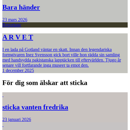
Bara händer
23 mars 2026
Reportage
A R V E T
I en lada på Gotland väntar en skatt. Innan den legendariska
formgivaren Inez Svensson gick bort ville hon rädda sin samling
med handsydda pakistanska lapptäcken till eftervärlden. Tjugo år
senare vill fortfarande inga museer ta emot den.
1 december 2025
För dig som älskar att sticka
sticka vanten fredrika
23 januari 2026