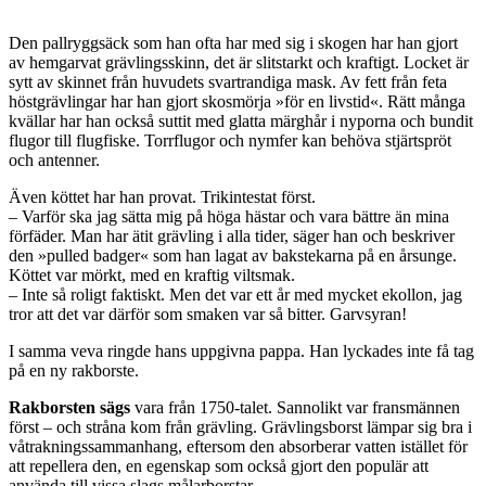
Den pallryggsäck som han ofta har med sig i skogen har han gjort
av hemgarvat grävlingsskinn, det är slitstarkt och kraftigt. Locket är
sytt av skinnet från huvudets svartrandiga mask. Av fett från feta
höstgrävlingar har han gjort skosmörja »för en livstid«. Rätt många
kvällar har han också suttit med glatta märghår i nyporna och bundit
flugor till flugfiske. Torrflugor och nymfer kan behöva stjärtspröt
och antenner.
Även köttet har han provat. Trikintestat först.
– Varför ska jag sätta mig på höga hästar och vara bättre än mina
förfäder. Man har ätit grävling i alla tider, säger han och beskriver
den »pulled badger« som han lagat av bakstekarna på en årsunge.
Köttet var mörkt, med en kraftig viltsmak.
– Inte så roligt faktiskt. Men det var ett år med mycket ekollon, jag
tror att det var därför som smaken var så bitter. Garvsyran!
I samma veva ringde hans uppgivna pappa. Han lyckades inte få tag
på en ny rakborste.
Rakborsten sägs
vara från 1750-talet. Sannolikt var fransmännen
först – och stråna kom från grävling. Grävlingsborst lämpar sig bra i
våtrakningssammanhang, eftersom den absorberar vatten istället för
att repellera den, en egenskap som också gjort den populär att
använda till vissa slags målarborstar.