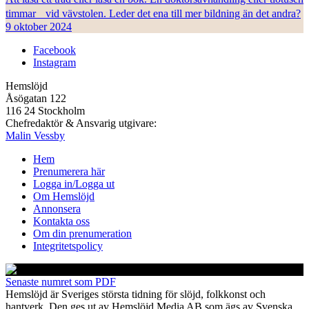
timmar vid vävstolen. Leder det ena till mer bildning än det andra?
9 oktober 2024
Facebook
Instagram
Hemslöjd
Åsögatan 122
116 24 Stockholm
Chefredaktör & Ansvarig utgivare:
Malin Vessby
Hem
Prenumerera här
Logga in/Logga ut
Om Hemslöjd
Annonsera
Kontakta oss
Om din prenumeration
Integritetspolicy
Senaste numret som PDF
Hemslöjd är Sveriges största tidning för slöjd, folkkonst och
hantverk. Den ges ut av Hemslöjd Media AB som ägs av Svenska