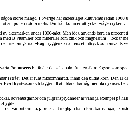
någon större mängd. I Sverige har sädesslaget kultiverats sedan 1000-ta
 ut sitt pollen i stora moln. Därifrån kommer uttrycket »rågen ryker«.
av åkermarken under 1800-talet. Men idag används bara en procent till 
fyllda med B-vitaminer och mineraler som zink och magnesium – lockar me
en mer än gärna. »Råg i ryggen« är annars ett uttryck som använts seda
rig för museets butik där det säljs halm från en äldre rågsort som speci
tannar i strået. Det är runt midsommartid, innan den bildat korn. Den är d
er Eva Bryntesson och lägger till att ibland har råg mer lila nyanser, b
ockar, adventsstjärnor och julgransprydnader är vanliga exempel på ha
andsbygden.
r det var ont om trä, gjordes allt möjligt i halm förr: barnsängar, skorst