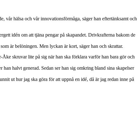
ende, vår hälsa och vår innovationsförmåga, säger han eftertänksamt och
ergett idén om att tjäna pengar på skapandet. Drivkrafterna bakom de
t som är belöningen. Men lyckan är kort, säger han och skrattar.
Per-Åke skruvar lite på sig när han ska förklara varför han bara gör och
ger han halvt generad. Sedan ser han sig omkring bland sina skapelser
unnit ut hur jag ska göra för att uppnå en idé, då är jag redan inne på