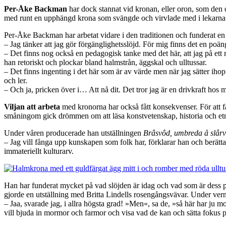
Per-Åke Backman
har dock stannat vid kronan, eller oron, som den 
med runt en upphängd krona som svängde och virvlade med i lekarna. 
Per-Åke Backman har arbetat vidare i den traditionen och funderat en h
– Jag tänker att jag gör förgänglighetsslöjd. För mig finns det en poän
– Det finns nog också en pedagogisk tanke med det här, att jag på ett me
han retoriskt och plockar bland halmstrån, äggskal och ulltussar.
– Det finns ingenting i det här som är av värde men när jag sätter iho
och ler.
– Och ja, pricken över i… Att nå dit. Det tror jag är en drivkraft hos m
Viljan att arbeta
med kronorna har också fått konsekvenser. För att f
småningom gick drömmen om att läsa konstvetenskap, historia och etno
Under våren producerade han utställningen
Brâsvôd, umbreda å slârv
– Jag vill fånga upp kunskapen som folk har, förklarar han och berätta
immateriellt kulturarv.
Han har funderat mycket på vad slöjden är idag och vad som är dess p
gjorde en utställning med Britta Lindells rosengångsvävar. Under ver
– Jaa, svarade jag, i allra högsta grad! »Men«, sa de, »så här har ju mor
vill bjuda in mormor och farmor och visa vad de kan och sätta fokus på a