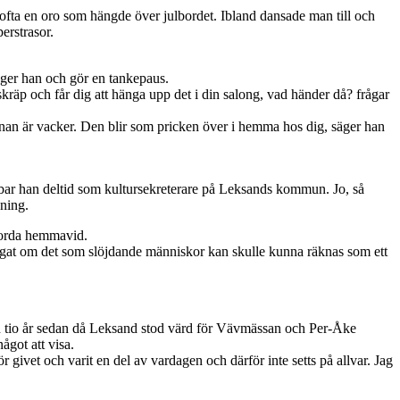
 ofta en oro som hängde över julbordet. Ibland dansade man till och
erstrasor.
säger han och gör en tankepaus.
 skräp och får dig att hänga upp det i din salong, vad händer då? frågar
ronan är vacker. Den blir som pricken över i hemma hos dig, säger han
bbar han deltid som kultursekreterare på Leksands kommun. Jo, så
vning.
gjorda hemmavid.
 frågat om det som slöjdande människor kan skulle kunna räknas som ett
tan tio år sedan då Leksand stod värd för Vävmässan och Per-Åke
got att visa.
ör givet och varit en del av vardagen och därför inte setts på allvar. Jag