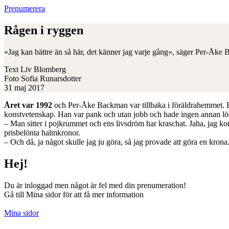
Prenumerera
Rågen i ryggen
»Jag kan bättre än så här, det känner jag varje gång«, säger Per-Åke 
Text
Liv Blomberg
Foto
Sofia Runarsdotter
31 maj 2017
Året var 1992
och Per-Åke Backman var tillbaka i föräldrahemmet. Eft
konstvetenskap. Han var pank och utan jobb och hade ingen annan lö
– Man sitter i pojkrummet och ens livsdröm har kraschat. Jaha, jag k
prisbelönta halmkronor.
– Och då, ja något skulle jag ju göra, så jag provade att göra en krona
Hej!
Du är inloggad men något är fel med din prenumeration!
Gå till Mina sidor för att få mer information
Mina sidor