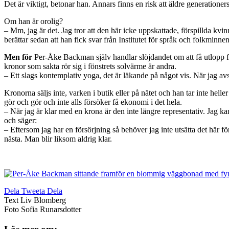
Det är viktigt, betonar han. Annars finns en risk att äldre generation
Om han är orolig?
– Mm, jag är det. Jag tror att den här icke uppskattade, förspillda kv
berättar sedan att han fick svar från Institutet för språk och folkminne
Men för
Per-Åke Backman själv handlar slöjdandet om att få utlopp f
kronor som sakta rör sig i fönstrets solvärme är andra.
– Ett slags kontemplativ yoga, det är läkande på något vis. När jag avs
Kronorna säljs inte, varken i butik eller på nätet och han tar inte hell
gör och gör och inte alls försöker få ekonomi i det hela.
– När jag är klar med en krona är den inte längre representativ. Jag k
och säger:
– Eftersom jag har en försörjning så behöver jag inte utsätta det här fö
nästa. Man blir liksom aldrig klar.
Dela
Tweeta
Dela
Text
Liv Blomberg
Foto
Sofia Runarsdotter