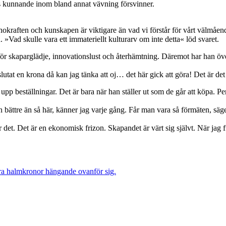
ers kunnande inom bland annat vävning försvinner.
innokraften och kunskapen är viktigare än vad vi förstår för vårt välmå
n. »Vad skulle vara ett immateriellt kulturarv om inte detta« löd svaret.
ör skaparglädje, innovationslust och återhämtning. Däremot har han öv
lutat en krona då kan jag tänka att oj… det här gick att göra! Det är de
er upp beställningar. Det är bara när han ställer ut som de går att köpa. 
an bättre än så här, känner jag varje gång. Får man vara så förmäten, sä
r det. Det är en ekonomisk frizon. Skapandet är värt sig självt. När jag f