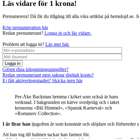
Läs vidare för 1 krona!
Prenumerera! Då får du tillgång till alla våra artiklar på hemslojd.se. 
Köp prenumeration här
Redan prenumerant?
Logga in och läs vidare.
Problem att logga in?
Läs mer här.
Logga in
Glömt dina inloggningsuppgifter?
Redan prenumerant men saknar digitalt konto?
Ej fått aktiveringsmailet? Skicka igen här
Per-Åke Backman hemma i köket som också är hans
verkstad. I bakgrunden en kärve svedjeråg och i taket
kronorna »Blå Himmel«, »Spansk Karneval« och
»Romanov Collection«.
I år firar han
tjugofem år som konstnär och slöjdare och förbereder s
Att han tog till halmen tackar han farmor för.