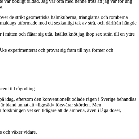
 var bokligt bildad. Jag var ofta med henne trots att jag var för ung
a.
töver de strikt geometriska halmkuberna, trianglarna och romberna
aldags utformade med ett sexkantigt tak av strå, och därifrån hängde
 mitten och flätar sig utåt. Istället knöt jag ihop sex strån till en yttre
Åke experimenterat och provat sig fram till nya former och
nt till rågodling.
å idag, eftersom den konventionellt odlade rågen i Sverige behandlas
t är bland annat att »liggsäd« försvårar skörden. Men
forskningen vet sen tidigare att de ämnena, även i låga doser,
ts och växer vidare.