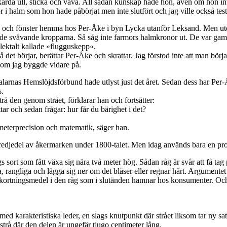
 karda ull, sticka och väva. All sådan kunskap hade hon, även om hon inte
or i halm som hon hade påbörjat men inte slutfört och jag ville också test
 tak och fönster hemma hos Per-Åke i byn Lycka utanför Leksand. Men u
de svävande kropparna. Så såg inte farmors halmkronor ut. De var gamm
alektalt kallade »flugguskepp«.
 det börjar, berättar Per-Åke och skrattar. Jag förstod inte att man börjar i
 som jag byggde vidare på.
larnas Hemslöjdsförbund hade utlyst just det året. Sedan dess har Per-
s.
trä den genom strået, förklarar han och fortsätter:
ttar och sedan frågar: hur får du bärighet i det?
limeterprecision och matematik, säger han.
djedel av åkermarken under 1800-talet. Men idag används bara en proce
t som fått växa sig nära två meter hög. Sådan råg är svår att få tag p
, rangliga och lägga sig ner om det blåser eller regnar hårt. Argumente
rkortningsmedel i den råg som i slutänden hamnar hos konsumenter. Och 
ed karakteristiska leder, en slags knutpunkt där strået liksom tar ny sa
strå där den delen är ungefär tjugo centimeter lång.