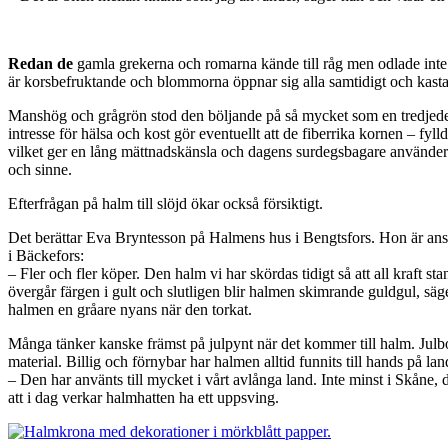
Redan de
gamla grekerna och romarna kände till råg men odlade inte 
är korsbefruktande och blommorna öppnar sig alla samtidigt och kastar
Manshög och grågrön stod den böljande på så mycket som en tredjedel 
intresse för hälsa och kost gör eventuellt att de fiberrika kornen – 
vilket ger en lång mättnadskänsla och dagens surdegsbagare använder d
och sinne.
Efterfrågan på halm till slöjd ökar också försiktigt.
Det berättar Eva Bryntesson på Halmens hus i Bengtsfors. Hon är ansva
i Bäckefors:
– Fler och fler köper. Den halm vi har skördas tidigt så att all kraft s
övergår färgen i gult och slutligen blir halmen skimrande guldgul, säg
halmen en gråare nyans när den torkat.
Många tänker kanske främst på julpynt när det kommer till halm. Julb
material. Billig och förnybar har halmen alltid funnits till hands på l
– Den har använts till mycket i vårt avlånga land. Inte minst i Skåne, dä
att i dag verkar halmhatten ha ett uppsving.