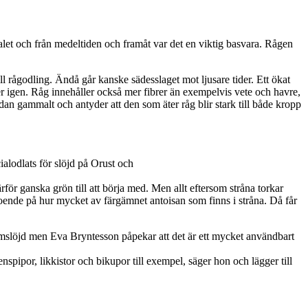
let och från medeltiden och framåt var det en viktig basvara. Rågen
rågodling. Ändå går kanske sädesslaget mot ljusare tider. Ett ökat
r igen. Råg innehåller också mer fibrer än exempelvis vete och havre,
n gammalt och antyder att den som äter råg blir stark till både kropp
alodlats för slöjd på Orust och
ärför ganska grön till att börja med. Men allt eftersom stråna torkar
eroende på hur mycket av färgämnet antoisan som finns i stråna. Då får
lmslöjd men Eva Bryntesson påpekar att det är ett mycket användbart
enspipor, likkistor och bikupor till exempel, säger hon och lägger till