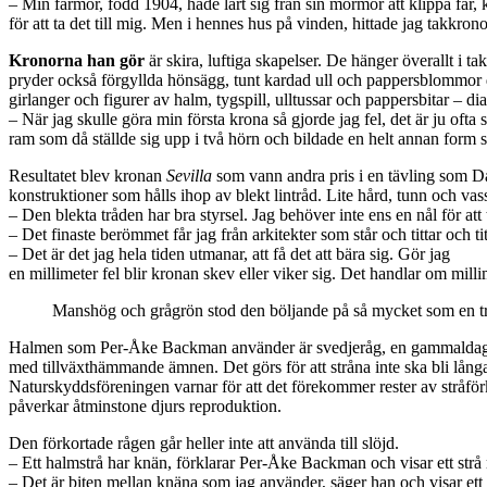
– Min farmor, född 1904, hade lärt sig från sin mormor att klippa får,
för att ta det till mig. Men i hennes hus på vinden, hittade jag takkron
Kronorna han gör
är skira, luftiga skapelser. De hänger överallt i
pryder också förgyllda hönsägg, tunt kardad ull och pappersblommor 
girlanger och figurer av halm, tygspill, ulltussar och pappersbitar – di
– När jag skulle göra min första krona så gjorde jag fel, det är ju ofta så
ram som då ställde sig upp i två hörn och bildade en helt annan form
Resultatet blev kronan
Sevilla
som vann andra pris i en tävling som Da
konstruktioner som hålls ihop av blekt lintråd. Lite hård, tunn och vas
– Den blekta tråden har bra styrsel. Jag behöver inte ens en nål för att 
– Det finaste berömmet får jag från arkitekter som står och tittar och ti
– Det är det jag hela tiden utmanar, att få det att bära sig. Gör jag
en millimeter fel blir kronan skev eller viker sig. Det handlar om mil
Manshög och grågrön stod den böljande på så mycket som en tre
Halmen som Per-Åke Backman använder är svedjeråg, en gammaldags sor
med tillväxthämmande ämnen. Det görs för att stråna inte ska bli långa
Naturskyddsföreningen varnar för att det förekommer rester av stråfö
påverkar åtminstone djurs reproduktion.
Den förkortade rågen går heller inte att använda till slöjd.
– Ett halmstrå har knän, förklarar Per-Åke Backman och visar ett strå m
– Det är biten mellan knäna som jag använder, säger han och visar ett 