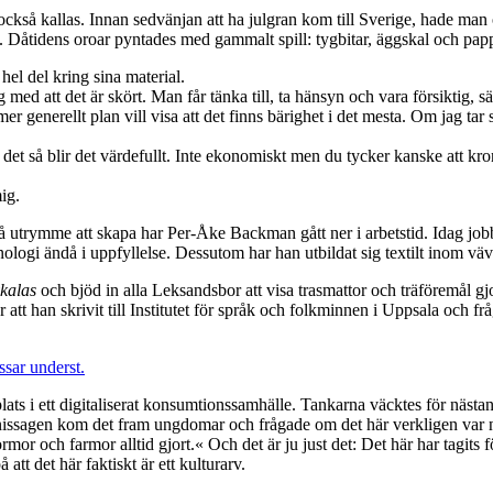
också kallas. Innan sedvänjan att ha julgran kom till Sverige, hade man
Dåtidens oroar pyntades med gammalt spill: tygbitar, äggskal och papp
el del kring sina material.
g med att det är skört. Man får tänka till, ta hänsyn och vara försiktig, 
r generellt plan vill visa att det finns bärighet i det mesta. Om jag tar
p det så blir det värdefullt. Inte ekonomiskt men du tycker kanske att k
ig.
å utrymme att skapa har Per-Åke Backman gått ner i arbetstid. Idag jo
logi ändå i uppfyllelse. Dessutom har han utbildat sig textilt inom vä
kalas
och bjöd in alla Leksandsbor att visa trasmattor och träföremål 
r att han skrivit till Institutet för språk och folkminnen i Uppsala och
lats i ett digitaliserat konsumtionssamhälle. Tankarna väcktes för näs
nissagen kom det fram ungdomar och frågade om det här verkligen var nå
mor och farmor alltid gjort.« Och det är ju just det: Det här har tagits f
tt det här faktiskt är ett kulturarv.