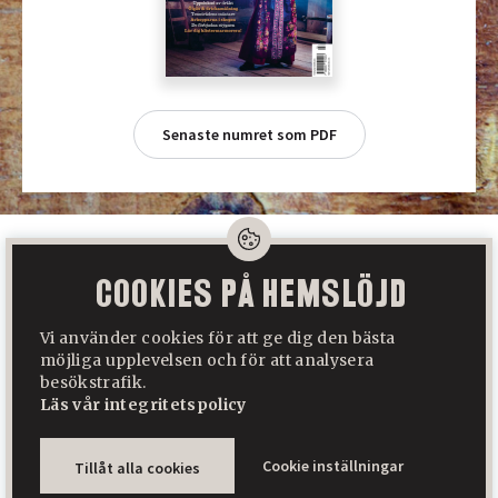
Senaste numret som PDF
Cookies på Hemslöjd
Hemslöjd är Sveriges största tidning för slöjd, folkkonst och
hantverk. Den ges ut av Hemslöjd Media AB som ägs av Svenska
Vi använder cookies för att ge dig den bästa
Hemslöjdsföreningarnas Riksförbund.
möjliga upplevelsen och för att analysera
besökstrafik.
Hemslöjden
Sätergläntan
Läs vår integritetspolicy
Byggd med
♥
av
WonderFour
Cookie inställningar
Tillåt alla cookies