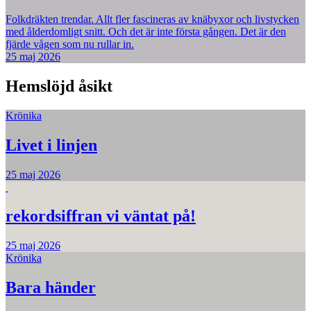
Folkdräkten trendar. Allt fler fascineras av knäbyxor och livstycken
med ålderdomligt snitt. Och det är inte första gången. Det är den
fjärde vågen som nu rullar in.
25 maj 2026
Hemslöjd åsikt
Krönika
Livet i linjen
25 maj 2026
rekordsiffran vi väntat på!
25 maj 2026
Krönika
Bara händer