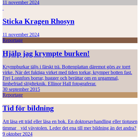
11 november 2024
Sticka Kragen Rhosyn
11 november 2024
Reportage
Hjälp jag krympte burken!
Krympburkar täljs i färskt trä. Bottenplattan däremot görs av torrt
virke. När det fuktiga virket med tiden torkar, krymper botten fast.
Frej Lonnfors borrar, hugger och berättar om en urgammal,
limbefriad slöjdteknik. Ellinor Hall fotograferar.
30 september 2015
Reportage
Tid för bildning
Att läsa ett träd eller läsa en bok. En doktorsavhandling eller tiotusen
timmar vid vävstolen. Leder det ena till mer bildning än det andra?
9 oktober 2024