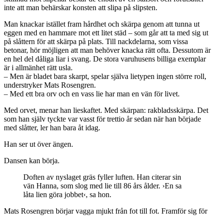
inte att man behärskar konsten att slipa på slipsten.
Man knackar istället fram hårdhet och skärpa genom att tunna ut
eggen med en hammare mot ett litet städ – som går att ta med sig ut
på slåttern för att skärpa på plats. Till nackdelarna, som vissa
betonar, hör möjligen att man behöver knacka rätt ofta. Dessutom är
en hel del dåliga liar i svang. De stora varuhusens billiga exemplar
är i allmänhet rätt usla.
– Men är bladet bara skarpt, spelar själva lietypen ingen större roll,
understryker Mats Rosengren.
– Med ett bra orv och en vass lie har man en vän för livet.
Med orvet, menar han lieskaftet. Med skärpan: rakbladsskärpa. Det
som han själv tyckte var vasst för trettio år sedan när han började
med slåtter, ler han bara åt idag.
Han ser ut över ängen.
Dansen kan börja.
Doften av nyslaget gräs fyller luften. Han citerar sin
vän Hanna, som slog med lie till 86 års ålder. ›En sa
låta lien göra jobbet‹, sa hon.
Mats Rosengren börjar vagga mjukt från fot till fot. Framför sig för