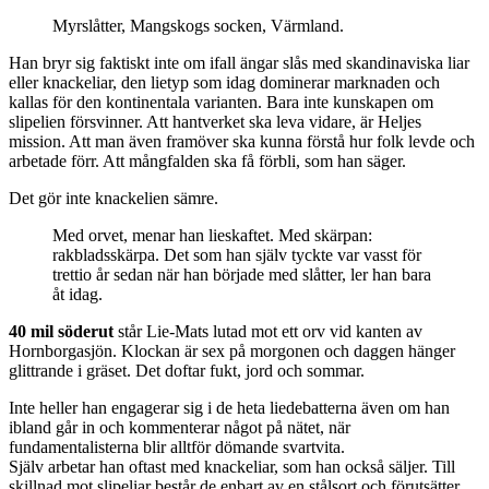
Myrslåtter, Mangskogs socken, Värmland.
Han bryr sig faktiskt inte om ifall ängar slås med skandinaviska liar
eller knackeliar, den lietyp som idag dominerar marknaden och
kallas för den kontinentala varianten. Bara inte kunskapen om
slipelien försvinner. Att hantverket ska leva vidare, är Heljes
mission. Att man även framöver ska kunna förstå hur folk levde och
arbetade förr. Att mångfalden ska få förbli, som han säger.
Det gör inte knackelien sämre.
Med orvet, menar han lieskaftet. Med skärpan:
rakbladsskärpa. Det som han själv tyckte var vasst för
trettio år sedan när han började med slåtter, ler han bara
åt idag.
40 mil söderut
står Lie-Mats lutad mot ett orv vid kanten av
Hornborgasjön. Klockan är sex på morgonen och daggen hänger
glittrande i gräset. Det doftar fukt, jord och sommar.
Inte heller han engagerar sig i de heta liedebatterna även om han
ibland går in och kommenterar något på nätet, när
fundamentalisterna blir alltför dömande svartvita.
Själv arbetar han oftast med knackeliar, som han också säljer. Till
skillnad mot slipeliar består de enbart av en stålsort och förutsätter