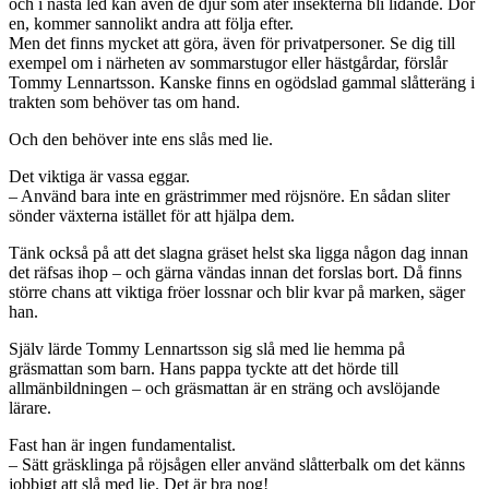
och i nästa led kan även de djur som äter insekterna bli lidande. Dör
en, kommer sannolikt andra att följa efter.
Men det finns mycket att göra, även för privatpersoner. Se dig till
exempel om i närheten av sommarstugor eller hästgårdar, förslår
Tommy Lennartsson. Kanske finns en ogödslad gammal slåtteräng i
trakten som behöver tas om hand.
Och den behöver inte ens slås med lie.
Det viktiga är vassa eggar.
– Använd bara inte en grästrimmer med röjsnöre. En sådan sliter
sönder växterna istället för att hjälpa dem.
Tänk också på att det slagna gräset helst ska ligga någon dag innan
det räfsas ihop – och gärna vändas innan det forslas bort. Då finns
större chans att viktiga fröer lossnar och blir kvar på marken, säger
han.
Själv lärde Tommy Lennartsson sig slå med lie hemma på
gräsmattan som barn. Hans pappa tyckte att det hörde till
allmänbildningen – och gräsmattan är en sträng och avslöjande
lärare.
Fast han är ingen fundamentalist.
– Sätt gräsklinga på röjsågen eller använd slåtterbalk om det känns
jobbigt att slå med lie. Det är bra nog!