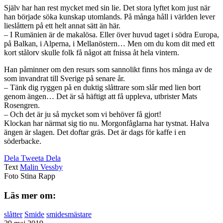
Själv har han rest mycket med sin lie. Det stora lyftet kom just när
han började söka kunskap utomlands. På många håll i världen lever
lieslåttern på ett helt annat sätt än här.
– I Rumänien är de makalösa. Eller över huvud taget i södra Europa,
på Balkan, i Alperna, i Mellanöstern… Men om du kom dit med ett
kort stålorv skulle folk få något att fnissa åt hela vintern.
Han påminner om den resurs som sannolikt finns hos många av de
som invandrat till Sverige på senare år.
– Tänk dig ryggen på en duktig slåttrare som slår med lien bort
genom ängen… Det är så häftigt att få uppleva, utbrister Mats
Rosengren.
– Och det är ju så mycket som vi behöver få gjort!
Klockan har närmat sig tio nu. Morgonfåglarna har tystnat. Halva
ängen är slagen. Det doftar gräs. Det är dags för kaffe i en
söderbacke.
Dela
Tweeta
Dela
Text
Malin Vessby
Foto
Stina Rapp
Läs mer om:
slåtter
Smide
smidesmästare