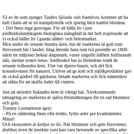
Få av de som sjunger Taubes
Sjösala vals
framöver, kommer att ha
haft chans att se en trampdynelik och spretig liten kattfot blomma.
– Det finns inga genvägar. För att hålla liv i just
jordbrukslandskapets biologiska mångfald är det helt avgörande att
vi också håller liv i gamla slåtter- och betesmarker.
Men under de senaste hundra åren, har de markerna så gott som
försvunnit här i landet. Idag återstår bara runt två promille av 1800-
talets tre miljoner hektar ängsmark, varav ungefär hälften fortfarande
slås, medan resten betas. Jordbruket har ju förändrats totalt de
senaste tvåhundra åren. Förr var djuren basen, och det fick
konsekvenser för naturen. Utöver att ge kött och mjölkprodukter gav
de också gödsel till gårdarna, betade markerna och fick människor
att slåtta för att skaffa foder till vintern.
Just att skörden fraktades hem är viktigt här. Återkommande
utmagring av markerna är själva förutsättningen för en rad blommor
och gräs.
Tommy Lennartsson igen:
– På en slåtteräng finns ofta trettio, fyrtio arter per kvadratmeter.
Minst!
Och ekosystem är kedjor av liv. När blommor och gräs försvinner,
drabbas även de insekter som kan vara beroende av specifika arter