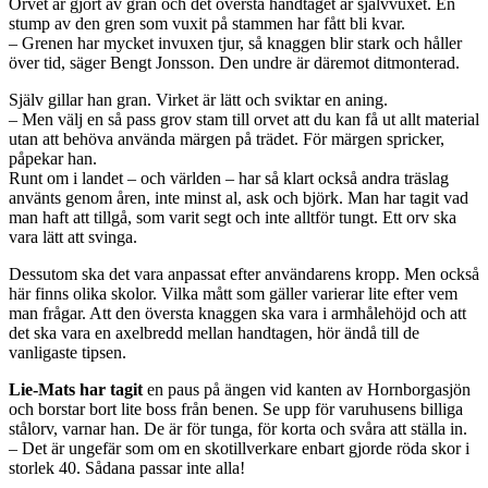
Orvet är gjort av gran och det översta handtaget är självvuxet. En
stump av den gren som vuxit på stammen har fått bli kvar.
– Grenen har mycket invuxen tjur, så knaggen blir stark och håller
över tid, säger Bengt Jonsson. Den undre är däremot ditmonterad.
Själv gillar han gran. Virket är lätt och sviktar en aning.
– Men välj en så pass grov stam till orvet att du kan få ut allt material
utan att behöva använda märgen på trädet. För märgen spricker,
påpekar han.
Runt om i landet – och världen – har så klart också andra träslag
använts genom åren, inte minst al, ask och björk. Man har tagit vad
man haft att tillgå, som varit segt och inte alltför tungt. Ett orv ska
vara lätt att svinga.
Dessutom ska det vara anpassat efter användarens kropp. Men också
här finns olika skolor. Vilka mått som gäller varierar lite efter vem
man frågar. Att den översta knaggen ska vara i armhålehöjd och att
det ska vara en axelbredd mellan handtagen, hör ändå till de
vanligaste tipsen.
Lie-Mats har tagit
en paus på ängen vid kanten av Hornborgasjön
och borstar bort lite boss från benen. Se upp för varuhusens billiga
stålorv, varnar han. De är för tunga, för korta och svåra att ställa in.
– Det är ungefär som om en skotillverkare enbart gjorde röda skor i
storlek 40. Sådana passar inte alla!