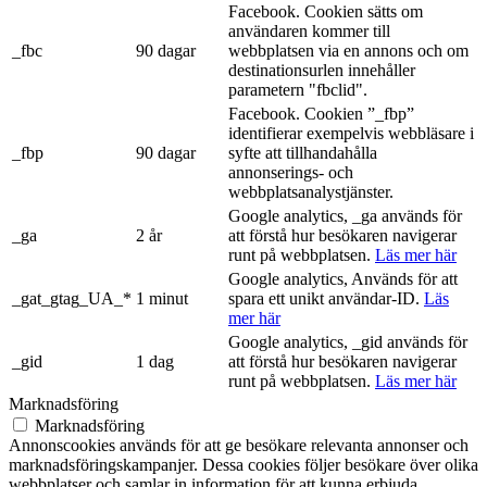
Facebook. Cookien sätts om
användaren kommer till
_fbc
90 dagar
webbplatsen via en annons och om
destinationsurlen innehåller
parametern "fbclid".
Facebook. Cookien ”_fbp”
identifierar exempelvis webbläsare i
_fbp
90 dagar
syfte att tillhandahålla
annonserings- och
webbplatsanalystjänster.
Google analytics, _ga används för
_ga
2 år
att förstå hur besökaren navigerar
runt på webbplatsen.
Läs mer här
Google analytics, Används för att
_gat_gtag_UA_*
1 minut
spara ett unikt användar-ID.
Läs
mer här
Google analytics, _gid används för
_gid
1 dag
att förstå hur besökaren navigerar
runt på webbplatsen.
Läs mer här
Marknadsföring
Marknadsföring
Annonscookies används för att ge besökare relevanta annonser och
marknadsföringskampanjer. Dessa cookies följer besökare över olika
webbplatser och samlar in information för att kunna erbjuda