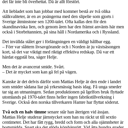
det får inte bli överhettat. Då är allt förstört.
Att liebladet som han jobbar med kommer bestå av två olika
stålkvaliteter, är en av poängerna med den slipelie som gjorts i
Sverige åtminstone sen 1200-talet. Ofta kallas den för den
skandinaviska lien, och genom åren har den främst använts här men
också i Storbritannien, på sina håll i Nordamerika och i Ryssland.
Det invällda stålet ger i förlängningen en väldigt hållbar egg.
– Förr var slåttern livsavgörande och i Norden är ju växtsäsongen
kort, så det var viktigt med riktigt effektiva redskap. Då var ett
härdat eggstål bra, säger Helje.
Men det är avancerat smide. Svårt.
– Det är mycket som kan gå fel på vägen.
Kanske är det delvis därför som Mattias Helje är den ende i landet
som smider sådana liar på yrkesmässig basis idag. Få unga smeder
tar sig an utmaningen. Sedan produktionen på Igelfors bruk flyttade
utomlands på 1970-talet finns heller ingen fabrikstillverkning i
Sverige. Också den norska tillverkaren Hamre har flyttat söderut.
Två och en halv timme
senare står han återigen vid ässjan.
Mattias Helje studerar järnstycket som han nu räckt ut till sextio
centimeter. Det har fått rygg, bredd och form och alla ojämnheter är
bortsmidda. Snart ska det glöda körsbärsrött. Vid åtta hundra grader,