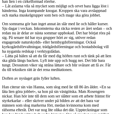
han lien i en cirkelformad rörelse.
– Låt axlarna vila så mycket som möjligt och orvet bara ligga löst i
händerna. Inga krampande knogar. Kroppen ska vara avslappnad
och starka muskelgrupper som ben och mage ska göra jobbet.
Om somrarna gör han inget annat än slår med lie och håller kurser.
Sju dagar i veckan. Inkomsterna ska räcka resten av året sedan – och
redan nu är delar av nästa sommar uppbokad. Det har börjat röra på
sig. På senare tid har nya grupper hört av sig, utöver redan
engagerade naturskydds- eller hembygdsföreningar. Också
kyrkogårdsförvaltningar, trädgårdsföreningar och bostadsbolag vill
ha nygamla redskap i verktygslådan.
– Lätta på hälen så att du får med dig höften runt och tänk på att lien
ska glida längs backen. Lyft inte upp och hugg ner. Det blir bara
tungt. Dessutom viker sig stråna lättare och blir svårare att få av. Får
du till tekniken rätt är det rena meditationen.
Doften av nyslaget gräs fyller luften.
Han citerar sin vän Hanna, som slog med lie till 86 års ålder. »En sa
låta lien göra jobbet«, sa hon på sin västgötska. Mats Rosengren
nickar. Han hör inte till dem som ser slåtter som ett arbete främst för
styrkekarlar – eller skriver under på bilden av att det bara var
männen som slog markerna förr, medan kvinnorna kom med
räfsorna efteråt. Det var nog lite olika det där. Uppteckningar som