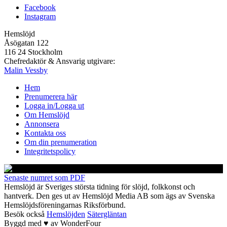
Facebook
Instagram
Hemslöjd
Åsögatan 122
116 24 Stockholm
Chefredaktör & Ansvarig utgivare:
Malin Vessby
Hem
Prenumerera här
Logga in/Logga ut
Om Hemslöjd
Annonsera
Kontakta oss
Om din prenumeration
Integritetspolicy
Senaste numret som PDF
Hemslöjd är Sveriges största tidning för slöjd, folkkonst och
hantverk. Den ges ut av Hemslöjd Media AB som ägs av Svenska
Hemslöjdsföreningarnas Riksförbund.
Besök också
Hemslöjden
Sätergläntan
Byggd med
♥
av
WonderFour