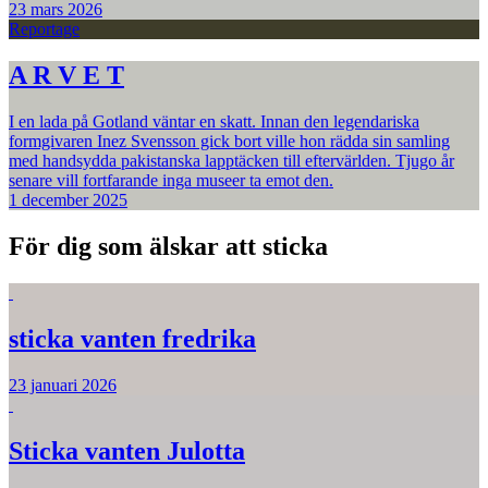
23 mars 2026
Reportage
A R V E T
I en lada på Gotland väntar en skatt. Innan den legendariska
formgivaren Inez Svensson gick bort ville hon rädda sin samling
med handsydda pakistanska lapptäcken till eftervärlden. Tjugo år
senare vill fortfarande inga museer ta emot den.
1 december 2025
För dig som älskar att sticka
sticka vanten fredrika
23 januari 2026
Sticka vanten Julotta