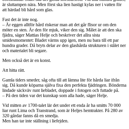
är sluttampen nära. Men först ska lien hastigt kylas ner i vatten för
att härdad bli hård som glas.
Fast det är inte nog.
– Är eggen alltför hård riskerar man att det går flisor ur om den
möter en sten. Är den för mjuk, viker den sig. Målet är att den ska
fjädra, säger Mattias Helje och beskriver det allra sista
smidesmomentet: Bladet värms upp igen, men nu bara till ett par
hundra grader. Då bryts delar av den glashårda strukturen i stålet ner
och materialet bli segare.
Men också det är en konst.
Att hitta rätt.
Gamla tiders smeder, såg ofta till att lämna lite för hårda liar ifrån
sig. Då kunde köparna själva fixa den perfekta fjädringen. Bönderna
lindade säckväv runt liebladet, doppade i fotogen och futtade på.
– På den tiden var det kunskap som alla hade, säger Helje.
Vid mitten av 1700-talet lär det under ett enda år ha smitts 70 000
liar runt Lima och Transtrand, som är Heljes hemtrakter. På 280 av
320 gårdar fanns då en smedja.
Men han tar inte ställning i liefejden.