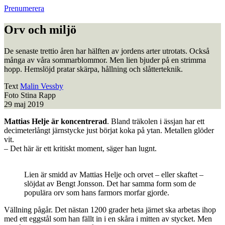
Prenumerera
Orv och miljö
De senaste trettio åren har hälften av jordens arter utrotats. Också
många av våra sommarblommor. Men lien bjuder på en strimma
hopp. Hemslöjd pratar skärpa, hållning och slåtterteknik.
Text
Malin Vessby
Foto
Stina Rapp
29 maj 2019
Mattias Helje är koncentrerad
. Bland träkolen i ässjan har ett
decimeterlångt järnstycke just börjat koka på ytan. Metallen glöder
vit.
– Det här är ett kritiskt moment, säger han lugnt.
Lien är smidd av Mattias Helje och orvet – eller skaftet –
slöjdat av Bengt Jonsson. Det har samma form som de
populära orv som hans farmors morfar gjorde.
Vällning pågår. Det nästan 1200 grader heta järnet ska arbetas ihop
med ett eggstål som han fällt in i en skåra i mitten av stycket. Men