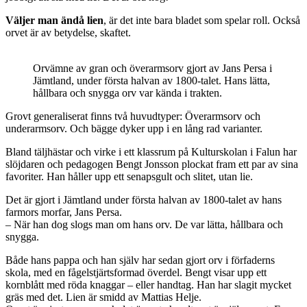
Väljer man ändå lien
, är det inte bara bladet som spelar roll. Också
orvet är av betydelse, skaftet.
Orvämne av gran och överarmsorv gjort av Jans Persa i
Jämtland, under första halvan av 1800-talet. Hans lätta,
hållbara och snygga orv var kända i trakten.
Grovt generaliserat finns två huvudtyper: Överarmsorv och
underarmsorv. Och bägge dyker upp i en lång rad varianter.
Bland täljhästar och virke i ett klassrum på Kulturskolan i Falun har
slöjdaren och pedagogen Bengt Jonsson plockat fram ett par av sina
favoriter. Han håller upp ett senapsgult och slitet, utan lie.
Det är gjort i Jämtland under första halvan av 1800-talet av hans
farmors morfar, Jans Persa.
– När han dog slogs man om hans orv. De var lätta, hållbara och
snygga.
Både hans pappa och han själv har sedan gjort orv i förfaderns
skola, med en fågelstjärtsformad överdel. Bengt visar upp ett
kornblått med röda knaggar – eller handtag. Han har slagit mycket
gräs med det. Lien är smidd av Mattias Helje.