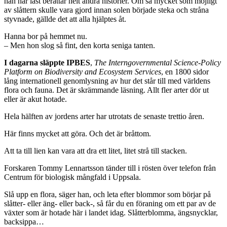
han har läst berättar helt andra historier. Om så mycket som möjligt
av slåttern skulle vara gjord innan solen började steka och stråna
styvnade, gällde det att alla hjälptes åt.
Hanna bor på hemmet nu.
– Men hon slog så fint, den korta seniga tanten.
I dagarna släppte IPBES
,
The Interngovernmental Science-Policy
Platform on Biodiversity and Ecosystem Services
, en 1800 sidor
lång internationell genomlysning av hur det står till med världens
flora och fauna. Det är skrämmande läsning. Allt fler arter dör ut
eller är akut hotade.
Hela hälften av jordens arter har utrotats de senaste trettio åren.
Här finns mycket att göra. Och det är bråttom.
Att ta till lien kan vara att dra ett litet, litet strå till stacken.
Forskaren Tommy Lennartsson tänder till i rösten över telefon från
Centrum för biologisk mångfald i Uppsala.
Slå upp en flora, säger han, och leta efter blommor som börjar på
slåtter- eller äng- eller back-, så får du en föraning om ett par av de
växter som är hotade här i landet idag. Slåtterblomma, ängsnycklar,
backsippa…