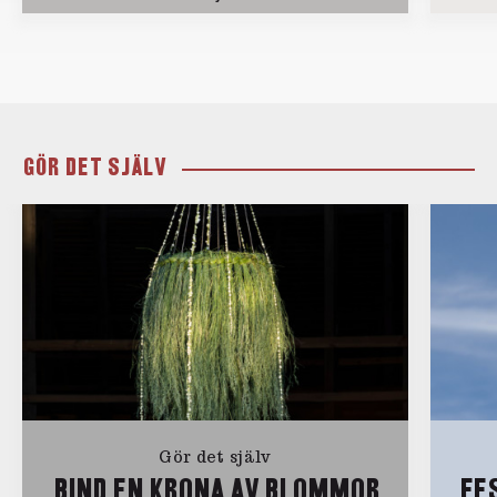
GÖR DET SJÄLV
Gör det själv
BIND EN KRONA AV BLOMMOR
FE