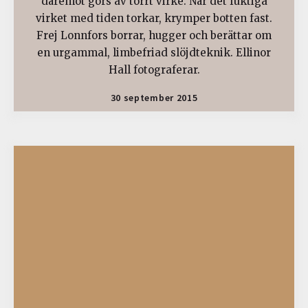
däremot görs av torrt virke. När det fuktiga
virket med tiden torkar, krymper botten fast.
Frej Lonnfors borrar, hugger och berättar om
en urgammal, limbefriad slöjdteknik. Ellinor
Hall fotograferar.
30 september 2015