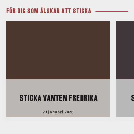
FÖR DIG SOM ÄLSKAR ATT STICKA
STICKA VANTEN FREDRIKA
S
23 januari 2026