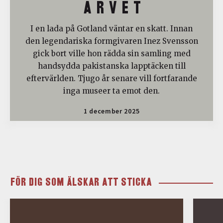
A R V E T
I en lada på Gotland väntar en skatt. Innan
den legendariska formgivaren Inez Svensson
gick bort ville hon rädda sin samling med
handsydda pakistanska lapptäcken till
eftervärlden. Tjugo år senare vill fortfarande
inga museer ta emot den.
1 december 2025
FÖR DIG SOM ÄLSKAR ATT STICKA