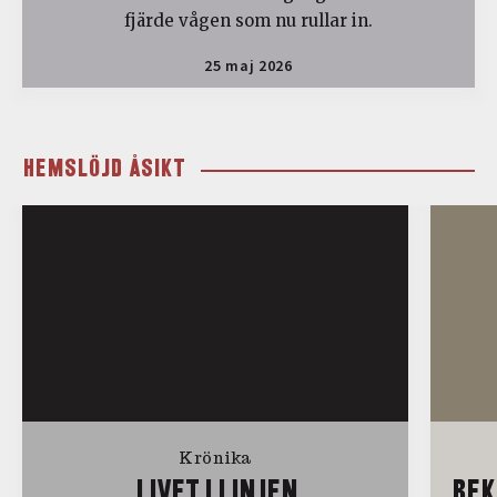
fjärde vågen som nu rullar in.
25 maj 2026
HEMSLÖJD ÅSIKT
Krönika
LIVET I LINJEN
REK