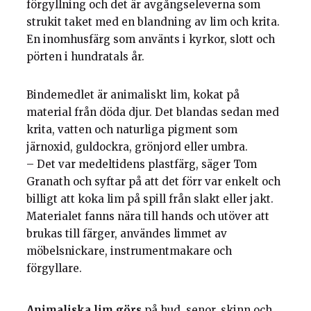
förgyllning och det är avgångseleverna som
strukit taket med en blandning av lim och krita.
En inomhusfärg som använts i kyrkor, slott och
pörten i hundratals år.
Bindemedlet är animaliskt lim, kokat på
material från döda djur. Det blandas sedan med
krita, vatten och naturliga pigment som
järnoxid, guldockra, grönjord eller umbra.
– Det var medeltidens plastfärg, säger Tom
Granath och syftar på att det förr var enkelt och
billigt att koka lim på spill från slakt eller jakt.
Materialet fanns nära till hands och utöver att
brukas till färger, användes limmet av
möbelsnickare, instrumentmakare och
förgyllare.
Animaliska lim görs
på hud, senor, skinn och