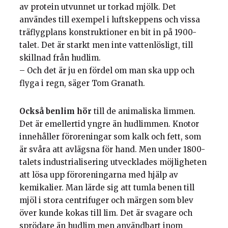
av protein utvunnet ur torkad mjölk. Det
användes till exempel i luftskeppens och vissa
träflygplans konstruktioner en bit in på 1900-
talet. Det är starkt men inte vattenlösligt, till
skillnad från hudlim.
– Och det är ju en fördel om man ska upp och
flyga i regn, säger Tom Granath.
Också benlim hör
till de animaliska limmen.
Det är emellertid yngre än hudlimmen. Knotor
innehåller föroreningar som kalk och fett, som
är svåra att avlägsna för hand. Men under 1800-
talets industrialisering utvecklades möjligheten
att lösa upp föroreningarna med hjälp av
kemikalier. Man lärde sig att tumla benen till
mjöl i stora centrifuger och märgen som blev
över kunde kokas till lim. Det är svagare och
sprödare än hudlim men användbart inom