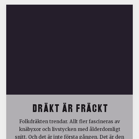
DRÄKT ÄR FRÄCKT
Folkdräkten trendar. Allt fler fascineras av
knäbyxor och livstycken med ålderdomligt
snitt. Och det är inte första gången. Det är den