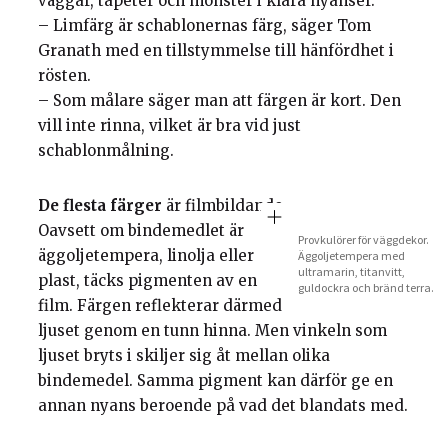
väggar, tapeter och mönster i klara nyanser.
– Limfärg är schablonernas färg, säger Tom
Granath med en tillstymmelse till hänfördhet i
rösten.
– Som målare säger man att färgen är kort. Den
vill inte rinna, vilket är bra vid just
schablonmålning.
De flesta färger
är filmbildande.
Oavsett om bindemedlet är
Provkulörer för väggdekor.
äggoljetempera, linolja eller
Äggoljetempera med
ultramarin, titanvitt,
plast, täcks pigmenten av en
guldockra och bränd terra.
film. Färgen reflekterar därmed
ljuset genom en tunn hinna. Men vinkeln som
ljuset bryts i skiljer sig åt mellan olika
bindemedel. Samma pigment kan därför ge en
annan nyans beroende på vad det blandats med.