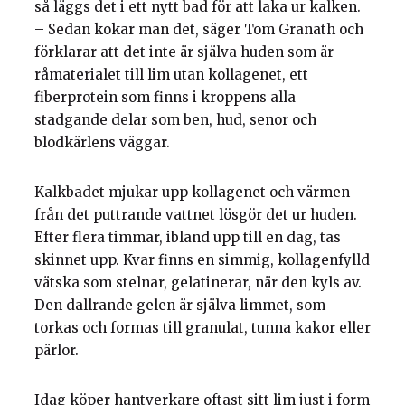
så läggs det i ett nytt bad för att laka ur kalken.
– Sedan kokar man det, säger Tom Granath och
förklarar att det inte är själva huden som är
råmaterialet till lim utan kollagenet, ett
fiberprotein som finns i kroppens alla
stadgande delar som ben, hud, senor och
blodkärlens väggar.
Kalkbadet mjukar upp kollagenet och värmen
från det puttrande vattnet lösgör det ur huden.
Efter flera timmar, ibland upp till en dag, tas
skinnet upp. Kvar finns en simmig, kollagenfylld
vätska som stelnar, gelatinerar, när den kyls av.
Den dallrande gelen är själva limmet, som
torkas och formas till granulat, tunna kakor eller
pärlor.
Idag köper hantverkare oftast sitt lim just i form