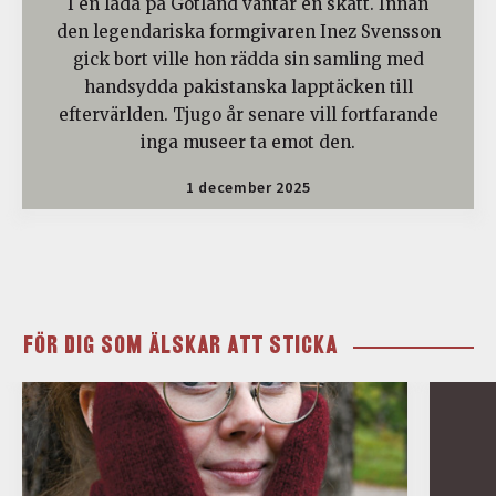
I en lada på Gotland väntar en skatt. Innan
den legendariska formgivaren Inez Svensson
gick bort ville hon rädda sin samling med
handsydda pakistanska lapptäcken till
eftervärlden. Tjugo år senare vill fortfarande
inga museer ta emot den.
1 december 2025
FÖR DIG SOM ÄLSKAR ATT STICKA