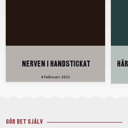
NERVEN I HANDSTICKAT
HÄR
4 februari 2021
GÖR DET SJÄLV