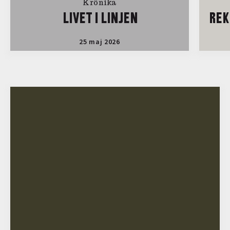
Krönika
LIVET I LINJEN
REK
25 maj 2026