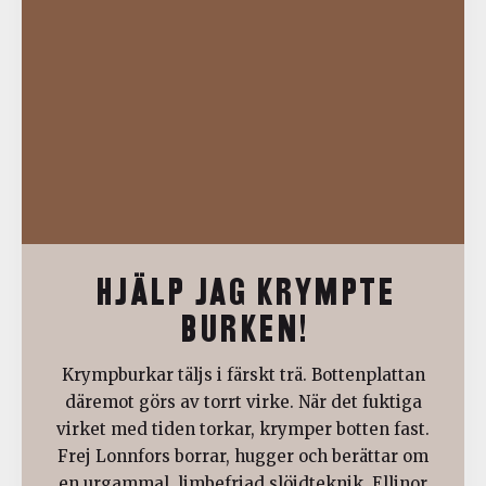
HJÄLP JAG KRYMPTE
BURKEN!
Krympburkar täljs i färskt trä. Bottenplattan
däremot görs av torrt virke. När det fuktiga
virket med tiden torkar, krymper botten fast.
Frej Lonnfors borrar, hugger och berättar om
en urgammal, limbefriad slöjdteknik. Ellinor