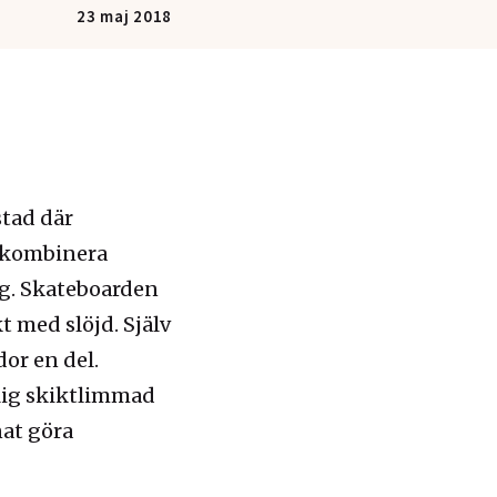
23 maj 2018
stad där
e kombinera
g. Skateboarden
t med slöjd. Själv
dor en del.
nlig skiktlimmad
nat göra