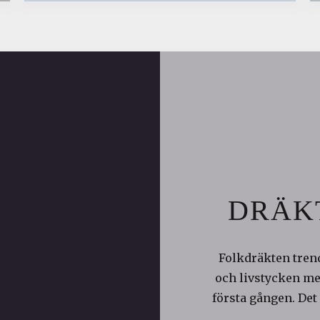
DRÄK
Folkdräkten trend
och livstycken med
första gången. Det 