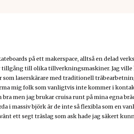
kateboards på ett makerspace, alltså en delad verk
llgång till olika tillverkningsmaskiner. Jag vill
som laserskärare med traditionell träbearbetnin
närma mig folk som vanligtvis inte kommer i kontak
än bra men jag brukar cruisa runt på mina egna brä
rda i massiv björk är de inte så flexibla som en va
vänt ett segt träslag som ask hade jag säkert kun