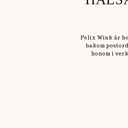
Felix Wink är h
bakom postord
honom i verk