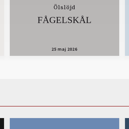
Ölslöjd
FÅGELSKÅL
25 maj 2026