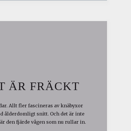
T ÄR FRÄCKT
ar. Allt fler fascineras av knäbyxor
 ålderdomligt snitt. Och det är inte
är den fjärde vågen som nu rullar in.