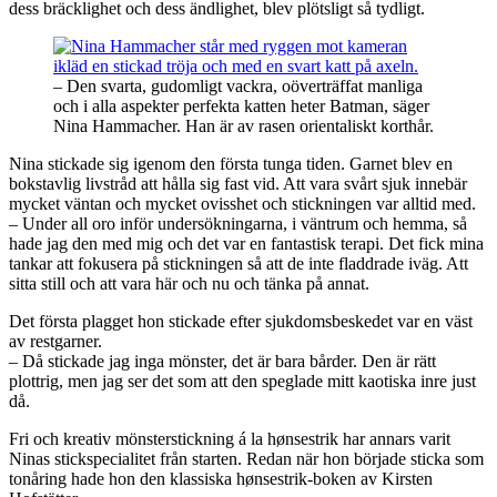
dess bräcklighet och dess ändlighet, blev plötsligt så tydligt.
– Den svarta, gudomligt vackra, oöverträffat manliga
och i alla aspekter perfekta katten heter Batman, säger
Nina Hammacher. Han är av rasen orientaliskt korthår.
Nina stickade sig igenom den första tunga tiden. Garnet blev en
bokstavlig livstråd att hålla sig fast vid. Att vara svårt sjuk innebär
mycket väntan och mycket ovisshet och stickningen var alltid med.
– Under all oro inför undersökningarna, i väntrum och hemma, så
hade jag den med mig och det var en fantastisk terapi. Det fick mina
tankar att fokusera på stickningen så att de inte fladdrade iväg. Att
sitta still och att vara här och nu och tänka på annat.
Det första plagget hon stickade efter sjukdomsbeskedet var en väst
av restgarner.
– Då stickade jag inga mönster, det är bara bårder. Den är rätt
plottrig, men jag ser det som att den speglade mitt kaotiska inre just
då.
Fri och kreativ mönsterstickning á la hønsestrik har annars varit
Ninas stickspecialitet från starten. Redan när hon började sticka som
tonåring hade hon den klassiska hønsestrik-boken av Kirsten