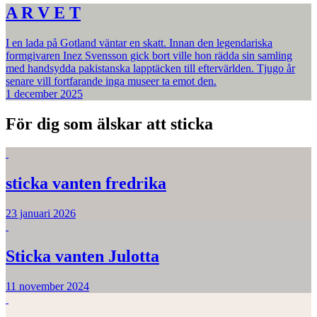
A R V E T
I en lada på Gotland väntar en skatt. Innan den legendariska
formgivaren Inez Svensson gick bort ville hon rädda sin samling
med handsydda pakistanska lapptäcken till eftervärlden. Tjugo år
senare vill fortfarande inga museer ta emot den.
1 december 2025
För dig som älskar att sticka
sticka vanten fredrika
23 januari 2026
Sticka vanten Julotta
11 november 2024