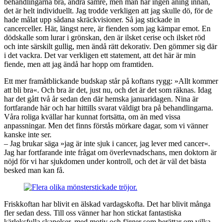
behandlingarna bra, andra sämre, men man har ingen aning innan,
det är helt individuellt. Jag trodde verkligen att jag skulle dö, för de
hade målat upp sådana skräckvisioner. Så jag stickade in
cancerceller. Här, längst nere, är fienden som jag kämpar emot. En
dödskalle som lurar i grönskan, den är ilsket cerise och ilsket röd
och inte särskilt gullig, men ändå rätt dekorativ. Den gömmer sig där
i det vackra. Det var verkligen ett statement, att det här är min
fiende, men att jag ändå har hopp om framtiden.
Ett mer framåtblickande budskap står på koftans rygg: »Allt kommer
att bli bra«. Och bra är det, just nu, och det är det som räknas. Idag
har det gått två år sedan den där hemska januaridagen. Nina är
fortfarande här och har hittills svarat väldigt bra på behandlingarna.
Våra roliga kvällar har kunnat fortsätta, om än med vissa
anpassningar. Men det finns förstås mörkare dagar, som vi vänner
kanske inte ser.
– Jag brukar säga »jag är inte sjuk i cancer, jag lever med cancer«.
Jag har fortfarande inte frågat om överlevnadschans, men doktorn är
nöjd för vi har sjukdomen under kontroll, och det är väl det bästa
besked man kan få.
Friskkoftan har blivit en älskad vardagskofta. Det har blivit många
fler sedan dess. Till oss vänner har hon stickat fantastiska
kärleksfulla skapelser, med motiv och färger som berättar om vilka