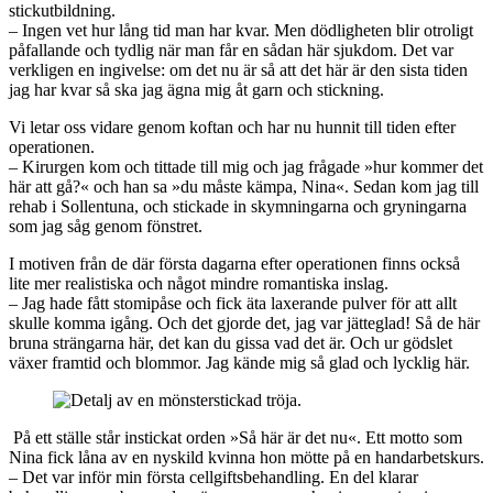
stickutbildning.
– Ingen vet hur lång tid man har kvar. Men dödligheten blir otroligt
påfallande och tydlig när man får en sådan här sjukdom. Det var
verkligen en ingivelse: om det nu är så att det här är den sista tiden
jag har kvar så ska jag ägna mig åt garn och stickning.
Vi letar oss vidare genom koftan och har nu hunnit till tiden efter
operationen.
– Kirurgen kom och tittade till mig och jag frågade »hur kommer det
här att gå?« och han sa »du måste kämpa, Nina«. Sedan kom jag till
rehab i Sollentuna, och stickade in skymningarna och gryningarna
som jag såg genom fönstret.
I motiven från de där första dagarna efter operationen finns också
lite mer realistiska och något mindre romantiska inslag.
– Jag hade fått stomipåse och fick äta laxerande pulver för att allt
skulle komma igång. Och det gjorde det, jag var jätteglad! Så de här
bruna strängarna här, det kan du gissa vad det är. Och ur gödslet
växer framtid och blommor. Jag kände mig så glad och lycklig här.
På ett ställe står instickat orden »Så här är det nu«. Ett motto som
Nina fick låna av en nyskild kvinna hon mötte på en handarbetskurs.
– Det var inför min första cellgiftsbehandling. En del klarar