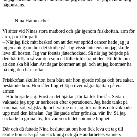
någonstans.
Nina Hammacher.
Vi sitter vid Ninas stora matbord och går igenom friskkoftan, ärm för
ärm, parti för parti.
– När jag fick mitt besked om att det var spridd cancer hade jag ju
ingen aning om hur det skulle gå. Jag visste inte ens om jag skulle
leva till hösten. Jag var förstås jättechockad. Så när jag började på
den här tröjan så var den som ett löfte inför framtiden. Ett löfte om
att den ska bli klar. Att dagar kommer att gå, och att jag kommer ha
på mig den här koftan.
Friskkoftan skulle hon bara bära när hon gjorde roliga och bra saker,
bestämde hon. Hon låter fingret löpa över några hjärtan på ena
ärmen:
– Här började jag. Först är det hjärtan, för kärlek förstås. Sedan
vaknade jag upp ur narkosen efter operationen. Jag hade tänkt på
sommar, sol, vågskvalp och värme när jag fick narkos och vaknade
upp med den känslan. Jag längtade efter grönska, vår, liv. Så jag
stickade in gröna löv, för våren och det spirande hoppet.
Där och då fattade Nina beslutet att om hon fick leva ett tag till
skulle hon satsa på sin stickning och gå Handarbetets vänners