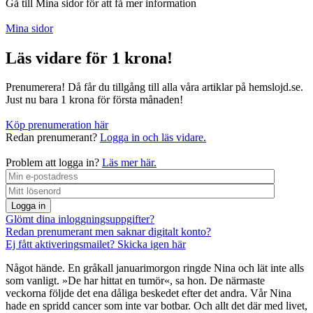
Gå till Mina sidor för att få mer information
Mina sidor
Läs vidare för 1 krona!
Prenumerera! Då får du tillgång till alla våra artiklar på hemslojd.se.
Just nu bara 1 krona för första månaden!
Köp prenumeration här
Redan prenumerant?
Logga in och läs vidare.
Problem att logga in?
Läs mer här.
Logga in
Glömt dina inloggningsuppgifter?
Redan prenumerant men saknar digitalt konto?
Ej fått aktiveringsmailet? Skicka igen här
Något hände. En gråkall januarimorgon ringde Nina och lät inte alls
som vanligt. »De har hittat en tumör«, sa hon. De närmaste
veckorna följde det ena dåliga beskedet efter det andra. Vår Nina
hade en spridd cancer som inte var botbar. Och allt det där med livet,