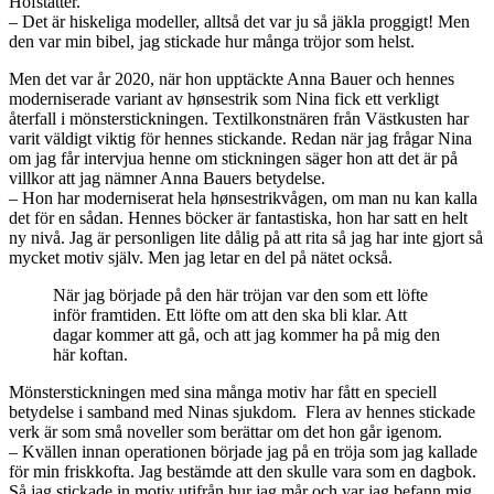
Hofstätter.
– Det är hiskeliga modeller, alltså det var ju så jäkla proggigt! Men
den var min bibel, jag stickade hur många tröjor som helst.
Men det var år 2020, när hon upptäckte Anna Bauer och hennes
moderniserade variant av hønsestrik som Nina fick ett verkligt
återfall i mönsterstickningen. Textilkonstnären från Västkusten har
varit väldigt viktig för hennes stickande. Redan när jag frågar Nina
om jag får intervjua henne om stickningen säger hon att det är på
villkor att jag nämner Anna Bauers betydelse.
– Hon har moderniserat hela hønsestrikvågen, om man nu kan kalla
det för en sådan. Hennes böcker är fantastiska, hon har satt en helt
ny nivå. Jag är personligen lite dålig på att rita så jag har inte gjort så
mycket motiv själv. Men jag letar en del på nätet också.
När jag började på den här tröjan var den som ett löfte
inför framtiden. Ett löfte om att den ska bli klar. Att
dagar kommer att gå, och att jag kommer ha på mig den
här koftan.
Mönsterstickningen med sina många motiv har fått en speciell
betydelse i samband med Ninas sjukdom. Flera av hennes stickade
verk är som små noveller som berättar om det hon går igenom.
– Kvällen innan operationen började jag på en tröja som jag kallade
för min friskkofta. Jag bestämde att den skulle vara som en dagbok.
Så jag stickade in motiv utifrån hur jag mår och var jag befann mig