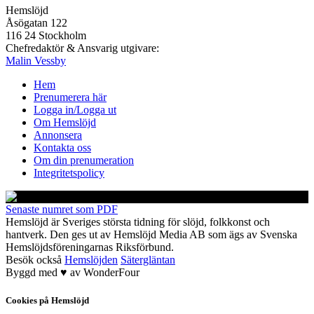
Hemslöjd
Åsögatan 122
116 24 Stockholm
Chefredaktör & Ansvarig utgivare:
Malin Vessby
Hem
Prenumerera här
Logga in/Logga ut
Om Hemslöjd
Annonsera
Kontakta oss
Om din prenumeration
Integritetspolicy
Senaste numret som PDF
Hemslöjd är Sveriges största tidning för slöjd, folkkonst och
hantverk. Den ges ut av Hemslöjd Media AB som ägs av Svenska
Hemslöjdsföreningarnas Riksförbund.
Besök också
Hemslöjden
Sätergläntan
Byggd med
♥
av
WonderFour
Cookies på Hemslöjd