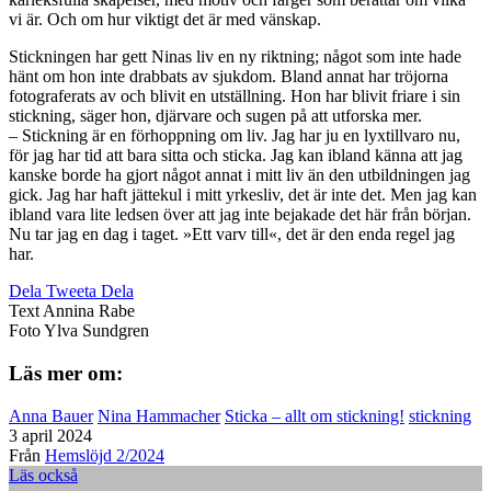
vi är. Och om hur viktigt det är med vänskap.
Stickningen har gett Ninas liv en ny riktning; något som inte hade
hänt om hon inte drabbats av sjukdom. Bland annat har tröjorna
fotograferats av och blivit en utställning. Hon har blivit friare i sin
stickning, säger hon, djärvare och sugen på att utforska mer.
– Stickning är en förhoppning om liv. Jag har ju en lyxtillvaro nu,
för jag har tid att bara sitta och sticka. Jag kan ibland känna att jag
kanske borde ha gjort något annat i mitt liv än den utbildningen jag
gick. Jag har haft jättekul i mitt yrkesliv, det är inte det. Men jag kan
ibland vara lite ledsen över att jag inte bejakade det här från början.
Nu tar jag en dag i taget. »Ett varv till«, det är den enda regel jag
har. ­
Dela
Tweeta
Dela
Text
Annina Rabe
Foto
Ylva Sundgren
Läs mer om:
Anna Bauer
Nina Hammacher
Sticka – allt om stickning!
stickning
3 april 2024
Från
Hemslöjd 2/2024
Läs också