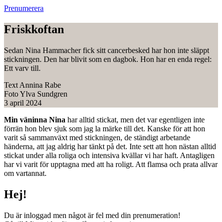
Prenumerera
Friskkoftan
Sedan Nina Hammacher fick sitt cancerbesked har hon inte släppt
stickningen. Den har blivit som en dagbok. Hon har en enda regel:
Ett varv till.
Text
Annina Rabe
Foto
Ylva Sundgren
3 april 2024
Min väninna Nina
har alltid stickat, men det var egentligen inte
förrän hon blev sjuk som jag la märke till det. Kanske för att hon
varit så sammanväxt med stickningen, de ständigt arbetande
händerna, att jag aldrig har tänkt på det. Inte sett att hon nästan alltid
stickat under alla roliga och intensiva kvällar vi har haft. Antagligen
har vi varit för upptagna med att ha roligt. Att flamsa och prata allvar
om vartannat.
Hej!
Du är inloggad men något är fel med din prenumeration!