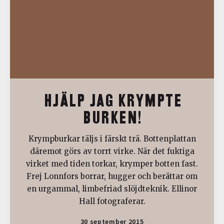
HJÄLP JAG KRYMPTE
BURKEN!
Krympburkar täljs i färskt trä. Bottenplattan
däremot görs av torrt virke. När det fuktiga
virket med tiden torkar, krymper botten fast.
Frej Lonnfors borrar, hugger och berättar om
en urgammal, limbefriad slöjdteknik. Ellinor
Hall fotograferar.
30 september 2015