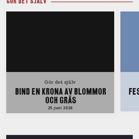
GÖR DET SJÄLV
Gör det själv
BIND EN KRONA AV BLOMMOR
FE
OCH GRÄS
25 juni 2026