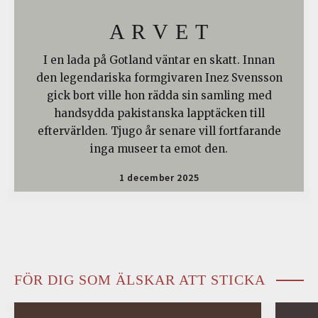
A R V E T
I en lada på Gotland väntar en skatt. Innan
den legendariska formgivaren Inez Svensson
gick bort ville hon rädda sin samling med
handsydda pakistanska lapptäcken till
eftervärlden. Tjugo år senare vill fortfarande
inga museer ta emot den.
1 december 2025
FÖR DIG SOM ÄLSKAR ATT STICKA