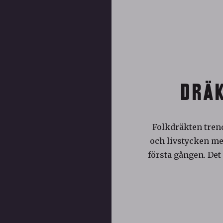
DRÄK
Folkdräkten trend
och livstycken med
första gången. Det 