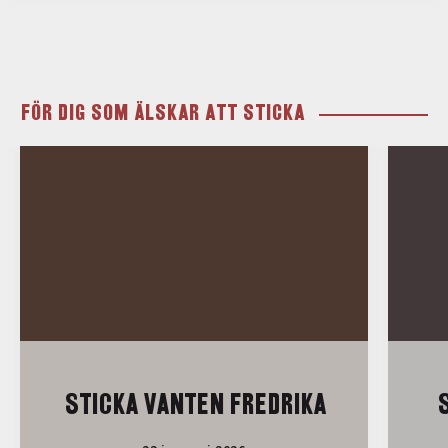
FÖR DIG SOM ÄLSKAR ATT STICKA
STICKA VANTEN FREDRIKA
S