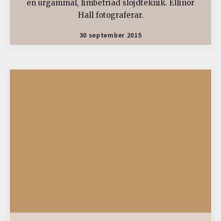
en urgammal, limbefriad slöjdteknik. Ellinor
Hall fotograferar.
30 september 2015