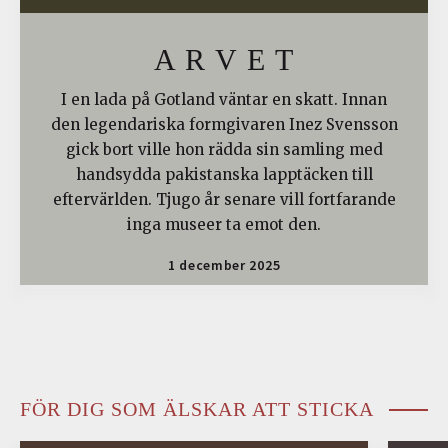
A R V E T
I en lada på Gotland väntar en skatt. Innan
den legendariska formgivaren Inez Svensson
gick bort ville hon rädda sin samling med
handsydda pakistanska lapptäcken till
eftervärlden. Tjugo år senare vill fortfarande
inga museer ta emot den.
1 december 2025
FÖR DIG SOM ÄLSKAR ATT STICKA