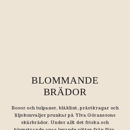
BLOMMANDE
BRÄDOR
Rosor och tulpaner, blåklint, prästkragar och
liljekonvaljer prunkar på Ylva Göranssons
skärbrädor. Under allt det friska och
blomstrande anas levande rötter från förr.