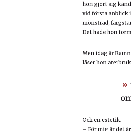
hon gjort sig känd
vid första anblick
mönstrad, färgstar
Det hade hon form
Men idag är Ramne
läser hon återbru
om
Och en estetik.
– För mig är det ä