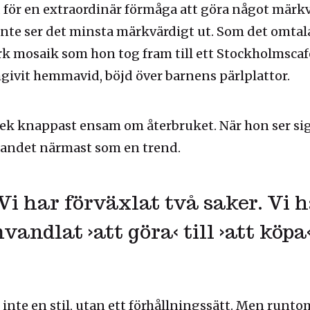
 för en extraordinär förmåga att göra något märk
 inte ser det minsta märkvärdigt ut. Som det omtal
k mosaik som hon tog fram till ett Stockholmscafé
givit hemmavid, böjd över barnens pärlplattor.
k knappast ensam om återbruket. När hon ser sig
kandet närmast som en trend.
Vi har förväxlat två saker. Vi 
vandlat ›att göra‹ till ›att köpa‹
r inte en stil, utan ett förhållningssätt. Men runt