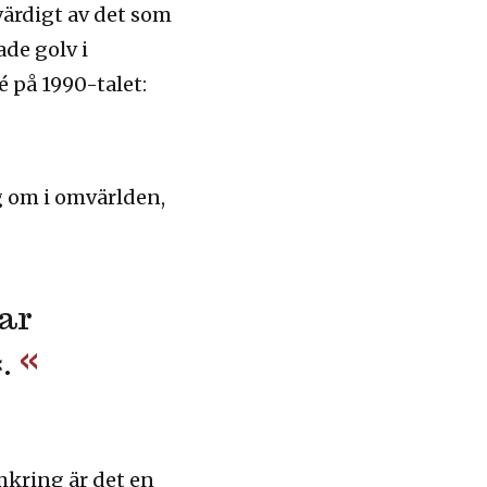
värdigt av det som
ade golv i
 på 1990-talet:
 om i omvärlden,
har
.
omkring är det en