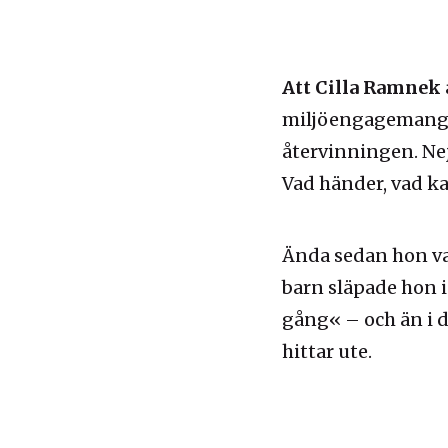
Att Cilla Ramnek 
miljöengagemang.
återvinningen. Nej
Vad händer, vad ka
Ända sedan hon va
barn släpade hon i
gång« – och än i d
hittar ute.