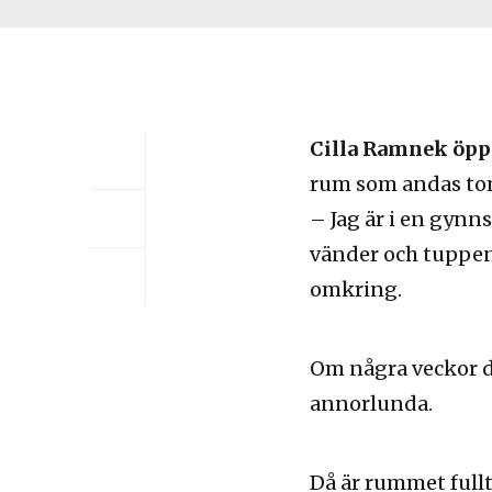
Cilla Ramnek öpp
rum som andas to
– Jag är i en gynn
vänder och tuppen 
omkring.
Om några veckor d
annorlunda.
Då är rummet fullt 