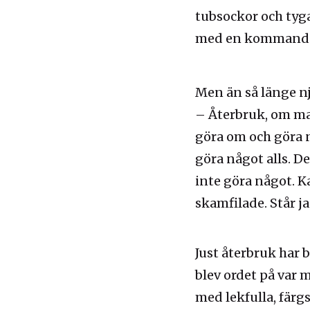
tubsockor och tyg
med en kommande u
Men än så länge nj
– Återbruk, om man
göra om och göra n
göra något alls. De
inte göra något. K
skamfilade. Står j
Just återbruk har 
blev ordet på var 
med lekfulla, fär