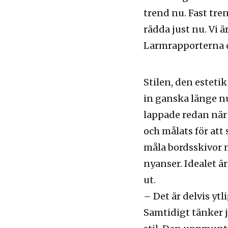
trend nu. Fast tre
rädda just nu. Vi 
Larmrapporterna d
Stilen, den estetik
in ganska länge nu.
lappade redan när 
och målats för att
måla bordsskivor m
nyanser. Idealet ä
ut.
– Det är delvis yt
Samtidigt tänker ja