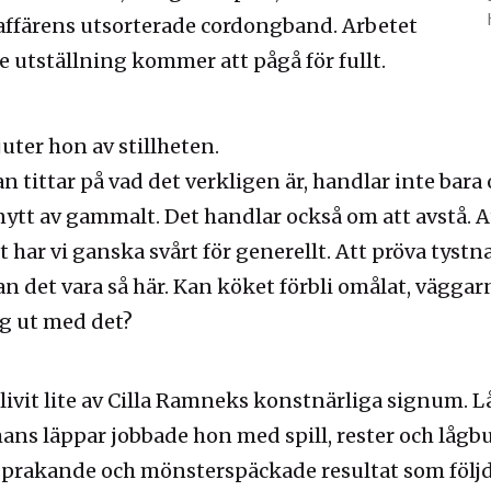
affärens utsorterade cordongband. Arbetet
tställning kommer att pågå för fullt.
uter hon av stillheten.
 tittar på vad det verkligen är, handlar inte bara 
ytt av gammalt. Det handlar också om att avstå. At
t har vi ganska svårt för generellt. Att pröva tystn
an det vara så här. Kan köket förbli omålat, väggarn
ag ut med det?
blivit lite av Cilla Ramneks konstnärliga signum. 
mans läppar jobbade hon med spill, rester och lågb
gsprakande och mönsterspäckade resultat som följ