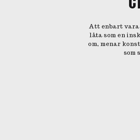
C
Att enbart vara
låta som en ins
om, menar konst
som s