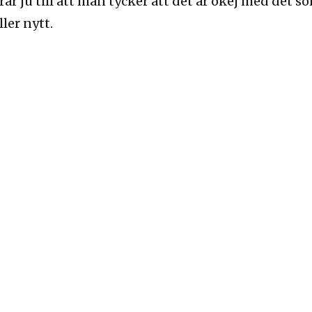
r ju till att man tycker att det är okej med det so
ler nytt.