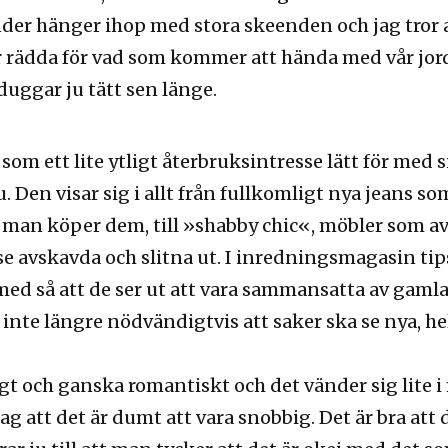
nder hänger ihop med stora skeenden och jag tror a
är rädda för vad som kommer att hända med vår jor
uggar ju tätt sen länge.
 som ett lite ytligt återbruksintresse lätt för med 
 Den visar sig i allt från fullkomligt nya jeans so
man köper dem, till »shabby chic«, möbler som avs
 se avskavda och slitna ut. I inredningsmagasin tip
ed så att de ser ut att vara sammansatta av gamla 
r inte längre nödvändigtvis att saker ska se nya, 
ligt och ganska romantiskt och det vänder sig lite 
g att det är dumt att vara snobbig. Det är bra att 