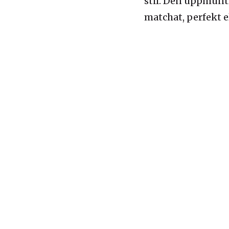
stil. Den uppmuntra
matchat, perfekt el