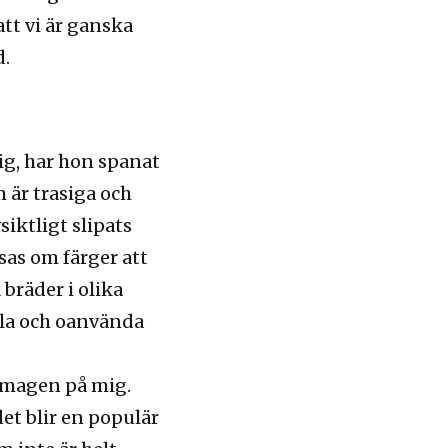
tt vi är ganska
d.
sig, har hon spanat
m är trasiga och
iktligt slipats
sas om färger att
bräder i olika
hela och oanvända
i magen på mig.
det blir en populär