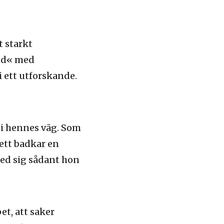
t starkt
nd« med
i ett utforskande.
 i hennes väg. Som
 ett badkar en
med sig sådant hon
et, att saker