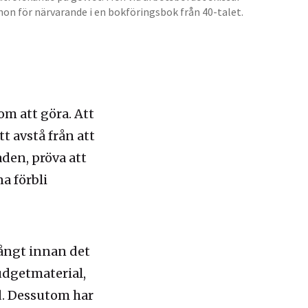
hon för närvarande i en bokföringsbok från 40-talet.
om att göra. Att
t avstå från att
aden, pröva att
a förbli
Långt innan det
udgetmaterial,
d. Dessutom har