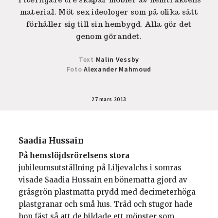
material. Möt sex ideologer som på olika sätt
förhåller sig till sin hembygd. Alla gör det
genom görandet.
Text
Malin Vessby
Foto
Alexander Mahmoud
27 mars 2013
Saadia Hussain
På hemslöjdsrörelsens stora
jubileumsutställning på Liljevalchs i somras
visade Saadia Hussain en bönematta gjord av
gräsgrön plastmatta prydd med decimeterhöga
plastgranar och små hus. Träd och stugor hade
hon fäst så att de bildade ett mönster som