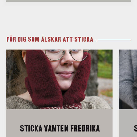
FÖR DIG SOM ÄLSKAR ATT STICKA
STICKA VANTEN FREDRIKA
S