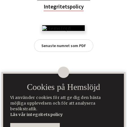
Integritetspolicy
Senaste numret som PDF
Cookies på Hemslöjd
Hemslöjd är Sveriges största tidning för slöjd, folkkonst och
hantverk. Den ges ut av Hemslöjd Media AB som ägs av Svenska
Vi använder cookies för att ge dig den bästa
Hemslöjdsföreningarnas Riksförbund.
möjliga upplevelsen och för att analysera
besökstrafik.
Hemslöjden
Sätergläntan
Läs vår integritetspolicy
Byggd med
♥
av
WonderFour