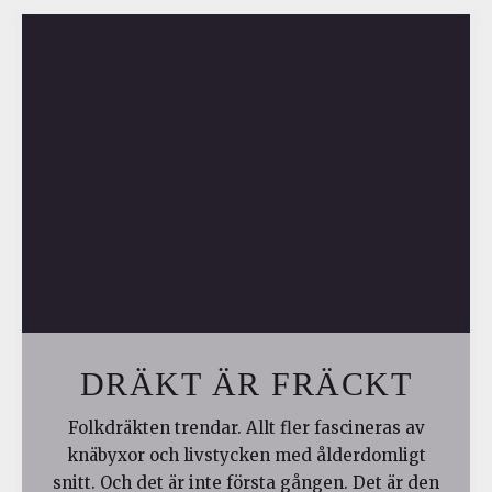
DRÄKT ÄR FRÄCKT
Folkdräkten trendar. Allt fler fascineras av
knäbyxor och livstycken med ålderdomligt
snitt. Och det är inte första gången. Det är den