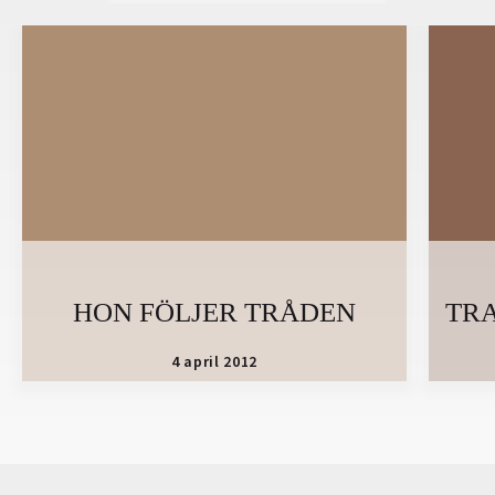
HON FÖLJER TRÅDEN
TR
4 april 2012